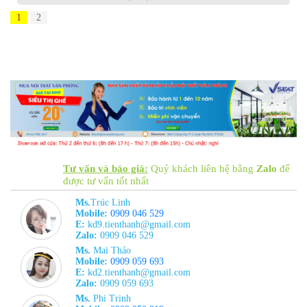
1
2
Tư vấn và báo giá:
Quý khách liên hệ bằng
Zalo
để
được tư vấn tốt nhất
Ms.
Trúc Linh
Mobile:
0909 046 529
E:
kd9.tienthanh@gmail.com
Zalo:
0909 046 529
Ms.
Mai Thảo
Mobile:
0909 059 693
E:
kd2.tienthanh@gmail.com
Zalo:
0909 059 693
Ms.
Phi Trinh