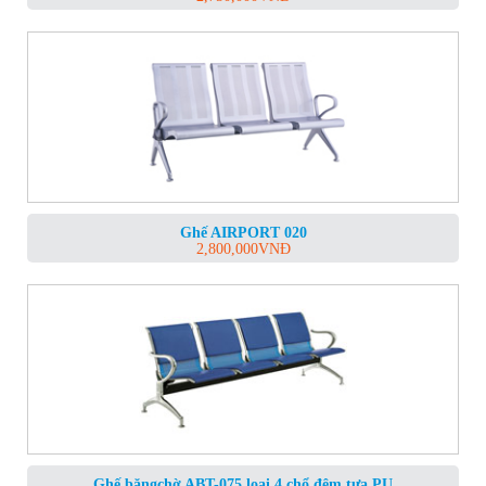
Ghế AIRPORT 020
2,800,000
VNĐ
Ghế băngchờ ABT-075 loại 4 chổ đệm tựa PU