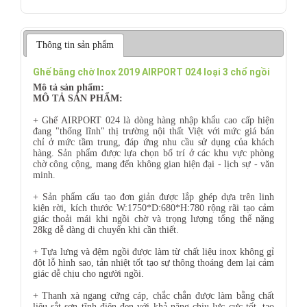
Thông tin sản phẩm
Ghế băng chờ Inox 2019 AIRPORT 024 loại 3 chổ ngồi
Mô tả sản phẩm:
MÔ TẢ SẢN PHẨM:
+ Ghế AIRPORT 024 là dòng hàng nhập khẩu cao cấp hiện
đang "thống lĩnh" thị trường nội thất Việt với mức giá bán
chỉ ở mức tầm trung, đáp ứng nhu cầu sử dụng của khách
hàng. Sản phẩm được lựa chọn bố trí ở các khu vực phòng
chờ công cộng, mang đến không gian hiện đại - lịch sự - văn
minh.
+ Sản phẩm cấu tạo đơn giản được lắp ghép dựa trên linh
kiện rời, kích thước W:1750*D:680*H:780 rộng rãi tạo cảm
giác thoải mái khi ngồi chờ và trọng lượng tổng thể nặng
28kg dễ dàng di chuyển khi cần thiết.
+ Tựa lưng và đệm ngồi được làm từ chất liệu inox không gỉ
đột lỗ hình sao, tản nhiệt tốt tạo sự thông thoáng đem lại cảm
giác dễ chịu cho người ngồi.
+ Thanh xà ngang cứng cáp, chắc chắn được làm bằng chất
liệu sắt sơn tĩnh điện đen với khả năng chịu lực cực tốt, tạo