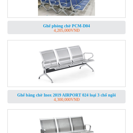
Ghế phòng chờ PCM-D04
4,205,000
VNĐ
Ghế băng chờ Inox 2019 AIRPORT 024 loại 3 chổ ngồi
4,300,000
VNĐ