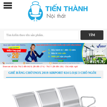
GHẾ BĂNG CHỜ INOX 2019 AIRPORT 024 LOẠI 3 CHỔ NGỒI