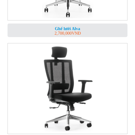
Ghế lưới Alva
2,700,000
VNĐ