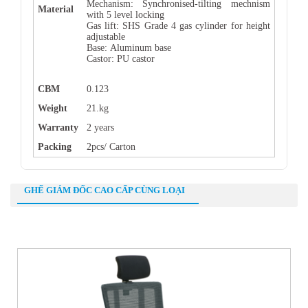
Mechanism: Synchronised-tilting mechnism
Material
with 5 level locking
Gas lift: SHS Grade 4 gas cylinder for height
adjustable
Base: Aluminum base
Castor: PU castor
CBM
0.123
Weight
21.kg
Warranty
2 years
Packing
2pcs/ Carton
GHẾ GIÁM ĐỐC CAO CẤP CÙNG LOẠI