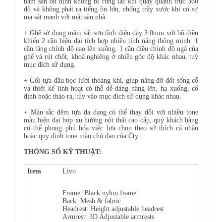
bám sàn ổn định không bị rung lắc khi quay quanh trục 360
độ và không phát ra tiếng ồn lớn, chống trầy xước khi có sự
ma sát mạnh với mặt sàn nhà.
+ Ghế sử dụng mâm sắt sơn tĩnh điện dày 3.0mm với bộ điều
khiển 2 cần hiện đại tích hợp nhiều tính năng thông minh: 1
cần tăng chỉnh độ cao lên xuống, 1 cần điều chỉnh độ ngả của
ghế và rút chốt, khoá nghiêng ở nhiều góc độ khác nhau, tuỳ
mục đích sử dụng.
+ Gối tựa đầu bọc lưới thoáng khí, giúp nâng đỡ đốt sống cổ
và thiết kế linh hoạt có thể dễ dàng nâng lên, hạ xuống, cố
định hoặc tháo ra, tùy vào mục đích sử dụng khác nhau.
+ Màu sắc đệm tựa đa dạng có thể thay đổi với nhiều tone
màu hiện đại hợp xu hướng nội thất cao cấp, quý khách hàng
có thể phong phú hóa việc lựa chọn theo sở thích cá nhân
hoặc quy định tone màu chủ đạo của Cty.
THÔNG SỐ KỸ THUẬT:
Item
Livo
Frame: Black nylon frame
Back: Mesh & fabric
Headrest: Height adjustable headrest
Armrest: 3D Adjustable armrests