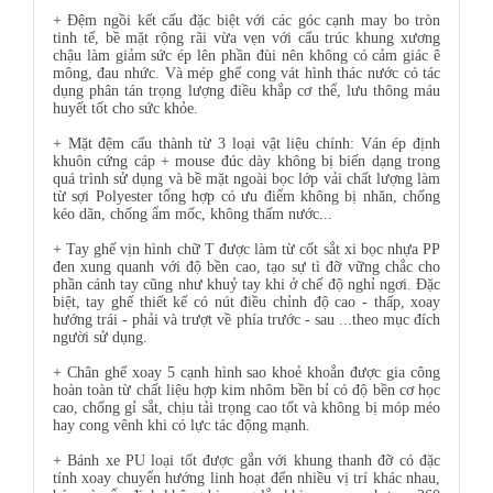
+ Đệm ngồi kết cấu đặc biệt với các góc cạnh may bo tròn
tinh tế, bề mặt rộng rãi vừa vẹn với cấu trúc khung xương
chậu làm giảm sức ép lên phần đùi nên không có cảm giác ê
mông, đau nhức. Và mép ghế cong vát hình thác nước có tác
dụng phân tán trọng lượng điều khắp cơ thể, lưu thông máu
huyết tốt cho sức khỏe.
+ Mặt đệm cấu thành từ 3 loại vật liệu chính: Ván ép định
khuôn cứng cáp + mouse đúc dày không bị biến dạng trong
quá trình sử dụng và bề mặt ngoài bọc lớp vải chất lượng làm
từ sợi Polyester tổng hợp có ưu điểm không bị nhăn, chống
kéo dãn, chống ẩm mốc, không thấm nước...
+ Tay ghế vịn hình chữ T được làm từ cốt sắt xi bọc nhựa PP
đen xung quanh với độ bền cao, tạo sự tì đỡ vững chắc cho
phần cánh tay cũng như khuỷ tay khi ở chế độ nghỉ ngơi. Đặc
biệt, tay ghế thiết kế có nút điều chỉnh độ cao - thấp, xoay
hướng trái - phải và trượt về phía trước - sau ...theo mục đích
người sử dụng.
+ Chân ghế xoay 5 cạnh hình sao khoẻ khoắn được gia công
hoàn toàn từ chất liệu hợp kim nhôm bền bỉ có độ bền cơ học
cao, chống gỉ sắt, chịu tải trọng cao tốt và không bị móp méo
hay cong vênh khi có lực tác động mạnh.
+ Bánh xe PU loại tốt được gắn với khung thanh đỡ có đặc
tính xoay chuyển hướng linh hoạt đến nhiều vị trí khác nhau,