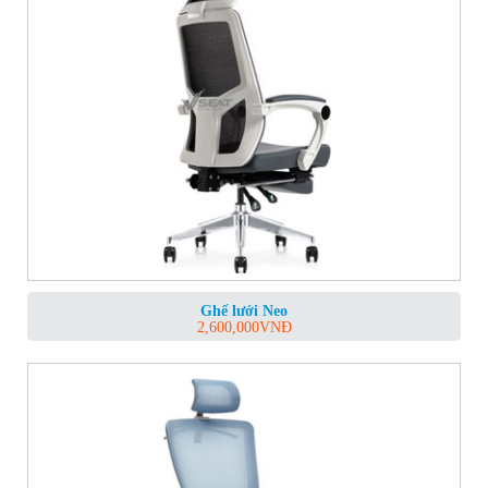
Ghế lưới Neo
2,600,000
VNĐ