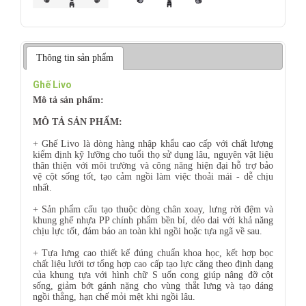
Thông tin sản phẩm
Ghế Livo
Mô tả sản phẩm:
MÔ TẢ SẢN PHẨM:
+ Ghế Livo là dòng hàng nhập khẩu cao cấp với chất lượng
kiểm định kỹ lưỡng cho tuổi thọ sử dụng lâu, nguyên vật liệu
thân thiện với môi trường và công năng hiện đại hỗ trợ bảo
vệ cột sống tốt, tạo cảm ngồi làm việc thoải mái - dễ chịu
nhất.
+ Sản phẩm cấu tạo thuộc dòng chân xoay, lưng rời đệm và
khung ghế nhựa PP chính phẩm bền bỉ, dẻo dai với khả năng
chịu lực tốt, đảm bảo an toàn khi ngồi hoặc tựa ngã về sau.
+ Tựa lưng cao thiết kế đúng chuẩn khoa học, kết hợp bọc
chất liệu lưới tơ tổng hợp cao cấp tạo lực căng theo định dạng
của khung tựa với hình chữ S uốn cong giúp nâng đỡ cột
sống, giảm bớt gánh nặng cho vùng thắt lưng và tạo dáng
ngồi thẳng, hạn chế mỏi mệt khi ngồi lâu.