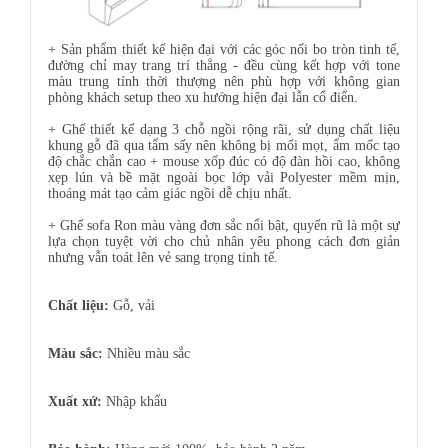
+ Sản phẩm thiết kế hiện đại với các góc nối bo tròn tinh tế,
đường chỉ may trang trí thẳng - đều cùng kết hợp với tone
màu trung tính thời thượng nên phù hợp với không gian
phòng khách setup theo xu hướng hiện đại lẫn cổ điển.
+ Ghế thiết kế dạng 3 chỗ ngồi rộng rãi, sử dụng chất liệu
khung gỗ đã qua tẩm sấy nên không bị mối mọt, ẩm mốc tạo
độ chắc chắn cao + mouse xốp đúc có độ đàn hồi cao, không
xẹp lún và bề mặt ngoài bọc lớp vải Polyester mềm mịn,
thoáng mát tạo cảm giác ngồi dễ chịu nhất.
+
Ghế sofa Ron
màu vàng đơn sắc nổi bật, quyến rũ là một sự
lựa chọn tuyệt vời cho chủ nhân yêu phong cách đơn giản
nhưng vẫn toát lên vẻ sang trọng tinh tế.
Chất liệu:
Gỗ, vải
Màu sắc:
Nhiều màu sắc
Xuất xứ:
Nhập khẩu