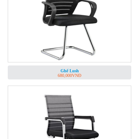
Ghế Lush
680,000
VNĐ