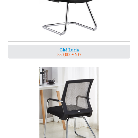
Ghế Lucia
530,000
VNĐ