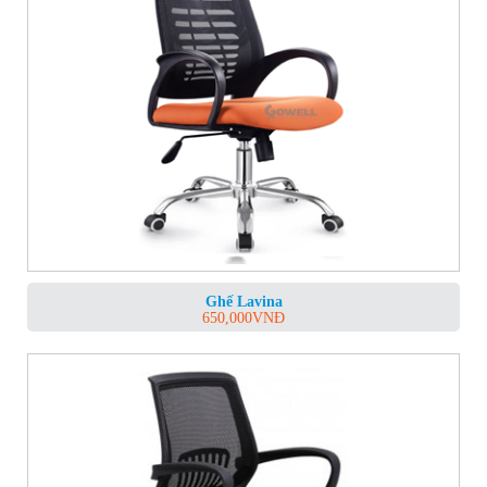
Ghế Lavina
650,000
VNĐ