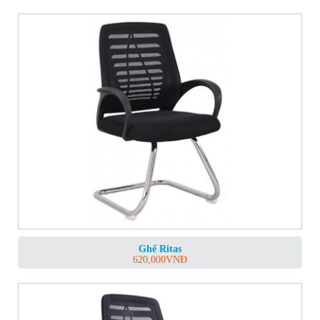
Ghế Ritas
620,000
VNĐ