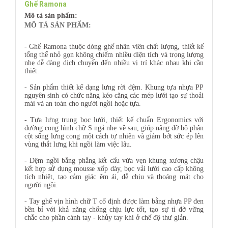
Ghế Ramona
Mô tả sản phẩm:
MÔ TẢ SẢN PHẨM:
- Ghế Ramona thuộc dòng ghế nhân viên chất lượng, thiết kế
tổng thể nhỏ gọn không chiếm nhiều diện tích và trọng lượng
nhẹ dễ dàng dịch chuyển đến nhiều vị trí khác nhau khi cần
thiết.
- Sản phẩm thiết kế dạng lưng rời đệm. Khung tựa nhựa PP
nguyên sinh có chức năng kéo căng các mép lưới tạo sự thoải
mái và an toàn cho người ngồi hoặc tựa.
- Tựa lưng trung bọc lưới, thiết kế chuẩn Ergonomics với
đường cong hình chữ S ngả nhẹ về sau, giúp nâng đỡ bộ phận
cột sống lưng cong một cách tự nhiên và giảm bớt sức ép lên
vùng thắt lưng khi ngồi làm việc lâu.
- Đệm ngồi bằng phẳng kết cấu vừa vẹn khung xương chậu
kết hợp sử dụng mousse xốp dày, bọc vải lưới cao cấp không
tích nhiệt, tạo cảm giác êm ái, dễ chịu và thoáng mát cho
người ngồi.
- Tay ghế vịn hình chữ T cố định được làm bằng nhựa PP đen
bền bỉ với khả năng chống chịu lực tốt, tạo sự tì đỡ vững
chắc cho phần cánh tay - khủy tay khi ở chế độ thư giản.