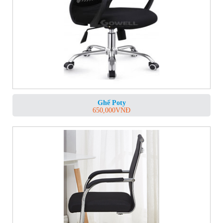
Ghế Poty
650,000
VNĐ