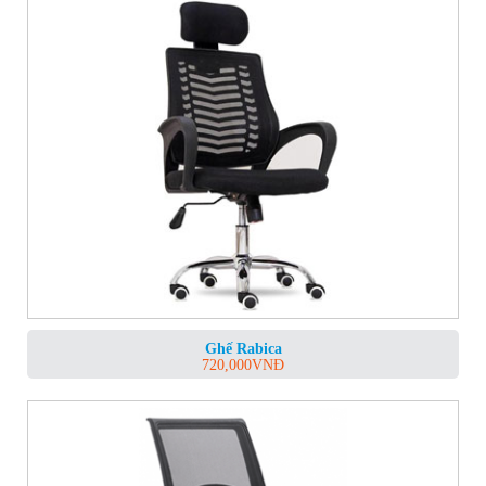
Ghế Rabica
720,000
VNĐ