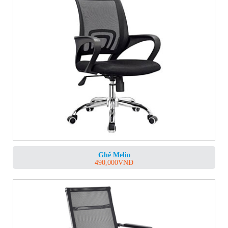
Ghế Melio
490,000
VNĐ