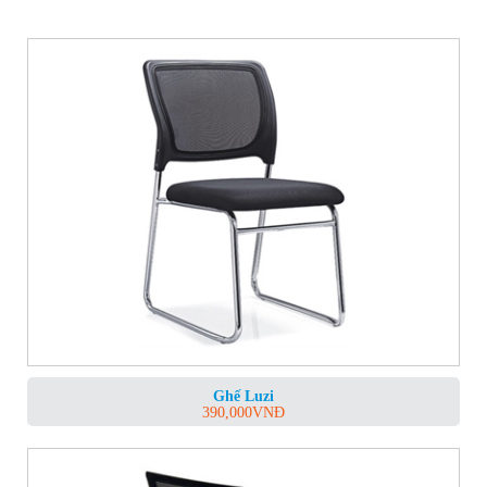
Ghế Luzi
390,000
VNĐ