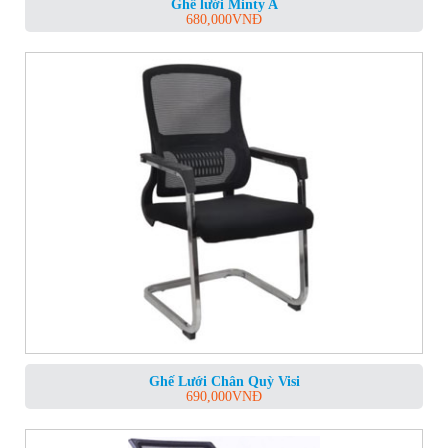
Ghế lưới Minty A
680,000
VNĐ
Ghế Lưới Chân Quỳ Visi
690,000
VNĐ