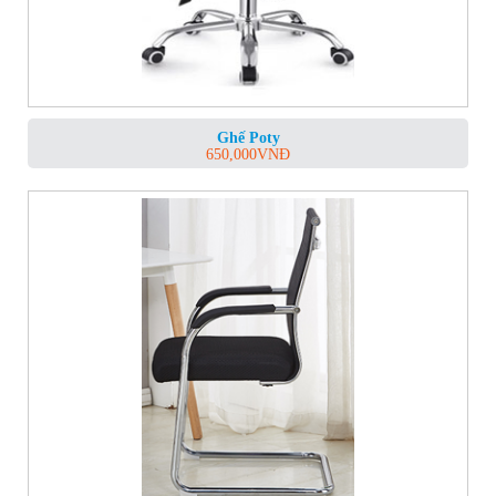
Ghế Poty
650,000
VNĐ