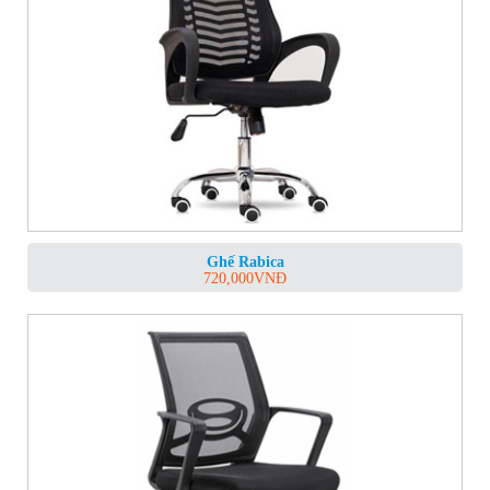
Ghế Rabica
720,000
VNĐ