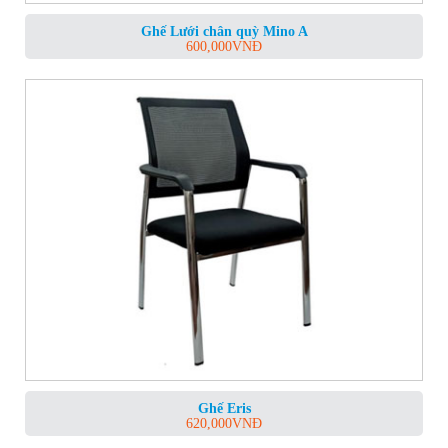
Ghế Lưới chân quỳ Mino A
600,000
VNĐ
Ghế Eris
620,000
VNĐ