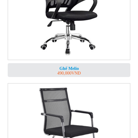
Ghế Melio
490,000
VNĐ