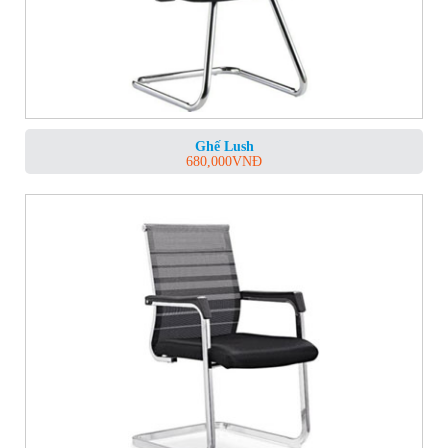
Ghế Lush
680,000
VNĐ