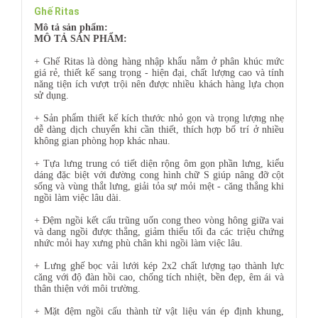
Ghế Ritas
Mô tả sản phẩm:
MÔ TẢ SẢN PHẨM:
+ Ghế Ritas là dòng hàng nhập khẩu nằm ở phân khúc mức
giá rẻ, thiết kế sang trọng - hiện đại, chất lượng cao và tính
năng tiện ích vượt trội nên được nhiều khách hàng lựa chọn
sử dụng.
+ Sản phẩm thiết kế kích thước nhỏ gọn và trọng lượng nhẹ
dễ dàng dịch chuyển khi cần thiết, thích hợp bố trí ở nhiều
không gian phòng họp khác nhau.
+ Tựa lưng trung có tiết diện rộng ôm gọn phần lưng, kiểu
dáng đặc biệt với đường cong hình chữ S giúp nâng đỡ cột
sống và vùng thắt lưng, giải tỏa sự mỏi mệt - căng thẳng khi
ngồi làm việc lâu dài.
+ Đệm ngồi kết cấu trũng uốn cong theo vòng hông giữa vai
và dang ngồi được thẳng, giảm thiểu tối đa các triệu chứng
nhức mỏi hay xưng phù chân khi ngồi làm việc lâu.
+ Lưng ghế bọc vải lưới kép 2x2 chất lượng tạo thành lực
căng với độ đàn hồi cao, chống tích nhiệt, bền đẹp, êm ái và
thân thiện với môi trường.
+ Mặt đệm ngồi cấu thành từ vật liệu ván ép định khung,