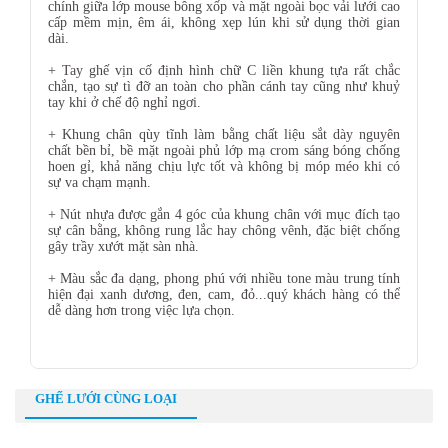
chính giữa lớp mouse bông xốp và mặt ngoài bọc vải lưới cao
cấp mềm mịn, êm ái, không xẹp lún khi sử dụng thời gian
dài.
+ Tay ghế vịn cố định hình chữ C liền khung tựa rất chắc
chắn, tạo sự tì đỡ an toàn cho phần cánh tay cũng như khuỷ
tay khi ở chế độ nghỉ ngơi.
+ Khung chân qùy tĩnh làm bằng chất liệu sắt dày nguyên
chất bền bỉ, bề mặt ngoài phủ lớp mạ crom sáng bóng chống
hoen gỉ, khả năng chịu lực tốt và không bị móp méo khi có
sự va chạm mạnh.
+ Nút nhựa được gắn 4 góc của khung chân với mục đích tạo
sự cân bằng, không rung lắc hay chông vênh, đặc biệt chống
gây trầy xướt mặt sàn nhà.
+ Màu sắc đa dạng, phong phú với nhiều tone màu trung tính
hiện đại xanh dương, đen, cam, đỏ...quý khách hàng có thể
dễ dàng hơn trong việc lựa chọn.
GHẾ LƯỚI CÙNG LOẠI