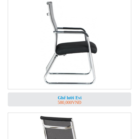
Ghế lưới Evi
580,000
VNĐ