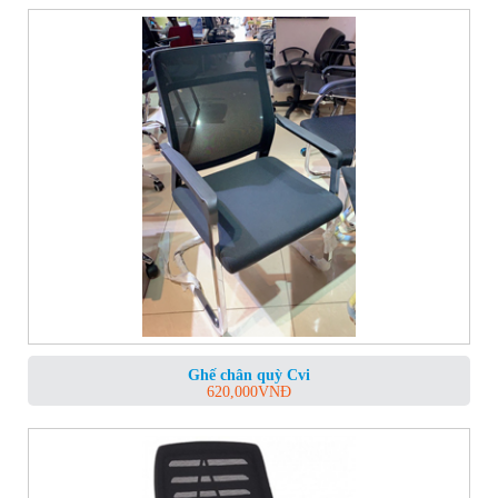
Ghế chân quỳ Cvi
620,000
VNĐ