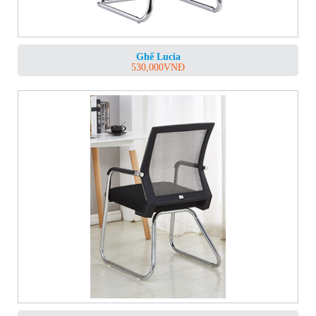
Ghế Lucia
530,000
VNĐ