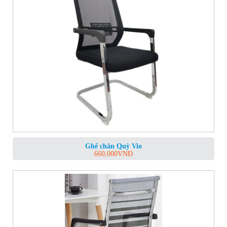
Ghế chân Quỳ Vio
660,000
VNĐ