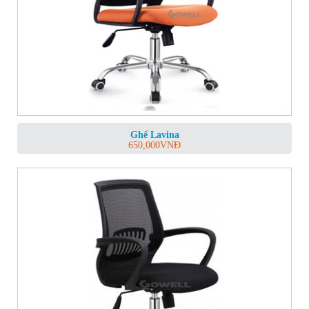
Ghế Lavina
650,000
VNĐ