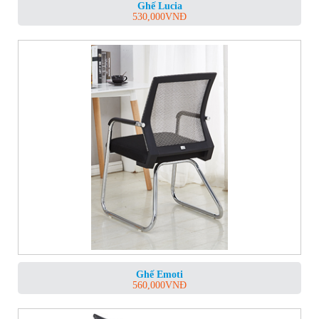
Ghế Lucia
530,000
VNĐ
Ghế Emoti
560,000
VNĐ