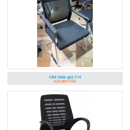
Ghế chân quỳ Cvi
620,000
VNĐ