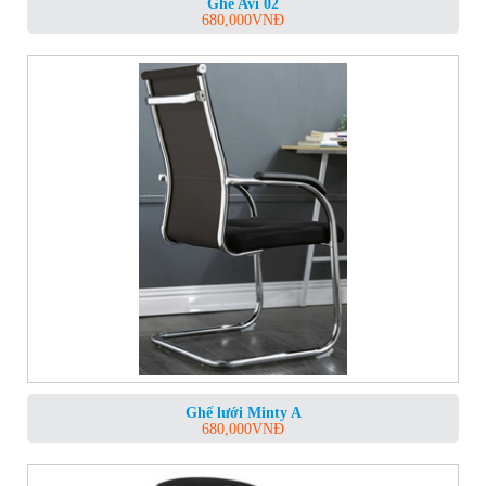
Ghế Avi 02
680,000
VNĐ
Ghế lưới Minty A
680,000
VNĐ