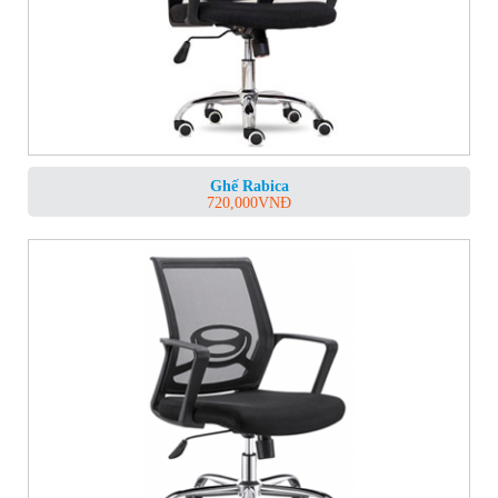
Ghế Rabica
720,000
VNĐ