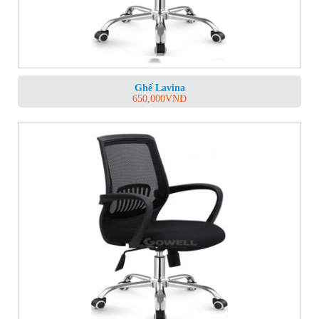
Ghế Lavina
650,000
VNĐ