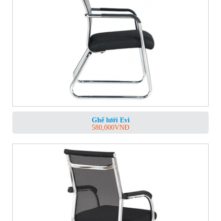
Ghế lưới Evi
580,000
VNĐ