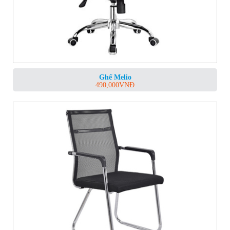
Ghế Melio
490,000
VNĐ