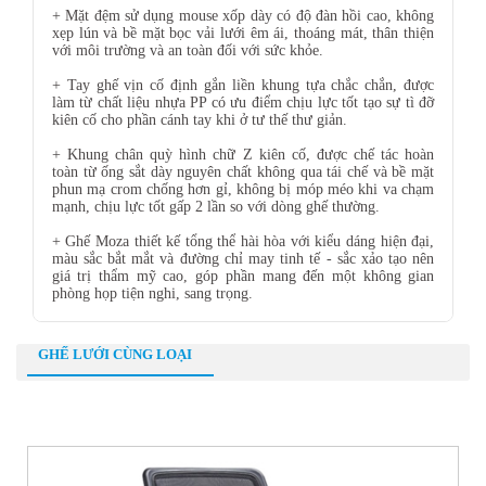
+ Mặt đệm sử dụng mouse xốp dày có độ đàn hồi cao, không
xẹp lún và bề mặt bọc vải lưới êm ái, thoáng mát, thân thiện
với môi trường và an toàn đối với sức khỏe.
+ Tay ghế vịn cố định gắn liền khung tựa chắc chắn, được
làm từ chất liệu nhựa PP có ưu điểm chịu lực tốt tạo sự tì đỡ
kiên cố cho phần cánh tay khi ở tư thế thư giản.
+ Khung chân quỳ hình chữ Z kiên cố, được chế tác hoàn
toàn từ ống sắt dày nguyên chất không qua tái chế và bề mặt
phun mạ crom chống hơn gỉ, không bị móp méo khi va chạm
mạnh, chịu lực tốt gấp 2 lần so với dòng ghế thường.
+ Ghế Moza thiết kế tổng thể hài hòa với kiểu dáng hiện đại,
màu sắc bắt mắt và đường chỉ may tinh tế - sắc xảo tạo nên
giá trị thẩm mỹ cao, góp phần mang đến một không gian
phòng họp tiện nghi, sang trọng.
GHẾ LƯỚI CÙNG LOẠI