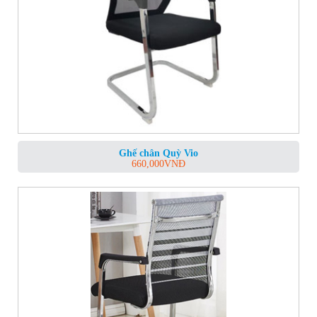
Ghế chân Quỳ Vio
660,000
VNĐ