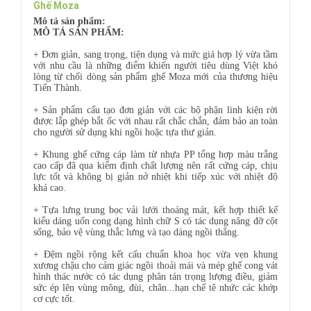
Ghế Moza
Mô tả sản phẩm:
MÔ TẢ SẢN PHẨM:
+ Đơn giản, sang trọng, tiện dụng và mức giá hợp lý vừa tầm
với nhu cầu là những điểm khiến người tiêu dùng Việt khó
lòng từ chối dòng sản phẩm ghế Moza mới của thương hiệu
Tiến Thành.
+ Sản phẩm cấu tạo đơn giản với các bộ phận linh kiện rời
được lắp ghép bắt ốc với nhau rất chắc chắn, đảm bảo an toàn
cho người sử dụng khi ngồi hoặc tựa thư giản.
+ Khung ghế cứng cáp làm từ nhựa PP tổng hợp màu trắng
cao cấp đã qua kiểm định chất lượng nên rất cứng cáp, chịu
lực tốt và không bị giản nở nhiệt khi tiếp xúc với nhiệt độ
khá cao.
+ Tựa lưng trung bọc vải lưới thoáng mát, kết hợp thiết kế
kiểu dáng uốn cong dạng hình chữ S có tác dụng nâng đỡ cột
sống, bảo vệ vùng thắc lưng và tạo dáng ngồi thẳng.
+ Đệm ngồi rộng kết cấu chuẩn khoa học vừa vẹn khung
xương chậu cho cảm giác ngồi thoải mái và mép ghế cong vát
hình thác nước có tác dụng phân tán trọng lượng điều, giảm
sức ép lên vùng mông, đùi, chân...hạn chế tê nhức các khớp
cơ cực tốt.