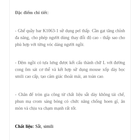
Đặc điểm chi tiết:
- Ghế quầy bar K1063-1 sử dụng pel thấp. Cần gạt tăng chỉnh
đa năng, cho phép người dùng thay đổi độ cao - thấp sao cho
phù hợp với từng vóc dáng người ngồi.
- Đệm ngồi có tựa lưng được kết cấu thành chữ L với đường
cong ôm sát cơ thể và kết hợp sử dụng mouse xốp dày bọc
smili cao cấp, tạo cảm giác thoải mái, an toàn cao.
- Chân đế tròn gia công từ chất liệu sắt dày không tái chế,
phun mạ crom sáng bóng có chức năng chống hoen gỉ, ăn
mòn và chịu va chạm mạnh rất tốt.
Chất liệu:
Sắt, simili