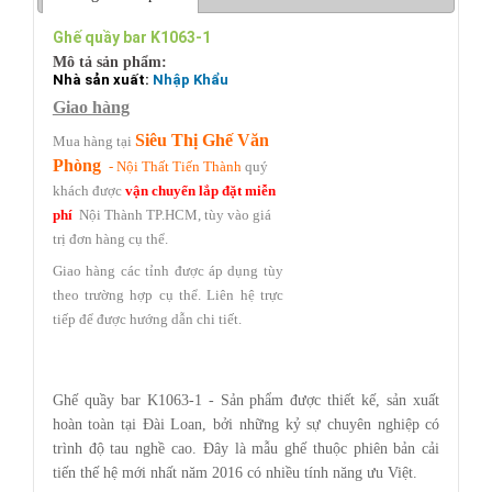
Ghế quầy bar K1063-1
Mô tả sản phẩm:
Nhà sản xuất:
Nhập Khẩu
Giao hàng
Siêu Thị Ghế Văn
Mua hàng tại
Phòng
- Nội Thất Tiến Thành
quý
khách được
vận chuyển lắp đặt miễn
phí
Nội Thành TP.HCM,
tùy vào giá
trị đơn hàng cụ thể.
Giao hàng các tỉnh được áp dụng tùy
theo trường hợp cụ thể.
Liên hệ trực
tiếp
để được hướng dẫn chi tiết.
Ghế quầy bar K1063-1 - Sản phẩm được thiết kế, sản xuất
hoàn toàn tại Đài Loan, bởi những kỷ sự chuyên nghiệp có
trình độ tau nghề cao. Đây là mẫu ghế thuộc phiên bản cải
tiến thế hệ mới nhất năm 2016 có nhiều tính năng ưu Việt.