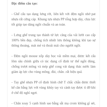
Đặc điểm cấu tạo:
- Ghế
cấu tạo dạng lưng rời, liên kết với đệm ngồi nhờ pat
nhựa rất cứng cáp. Khung tựa nhựa PP tổng hợp dày, chịu lực
tốt giúp tạo dáng ngồi chuẩn và an toàn.
- Lưng ghế trung tạo thành từ lực căng của vải lưới cao cấp
100% bền đẹp, chống tích nhiệt lưu thông không khí tạo sự
thông thoáng, mát mẻ và thoải mái cho người ngồi.
- Đệm ngồi mouse xốp dày bọc vải mềm mại, được kết cấu
lõm sâu chính giữa có tác dụng cố định tư thế ngồi đúng,
chống trượt mông và mép ghế cong vát dạng thác nước làm
giảm áp lực cho vùng mông, đùi, chân..rất hiệu quả.
- Tay ghế nhựa PP cố định hình chữ T chắc chắn được thiết
kế cân bằng lực với vùng khủy tay và cánh tay được tì đỡ khi
ở chế độ nghỉ ngơi.
- Chân xoay 5 cạnh hình sao bằng sắt mạ crom không gỉ sét,