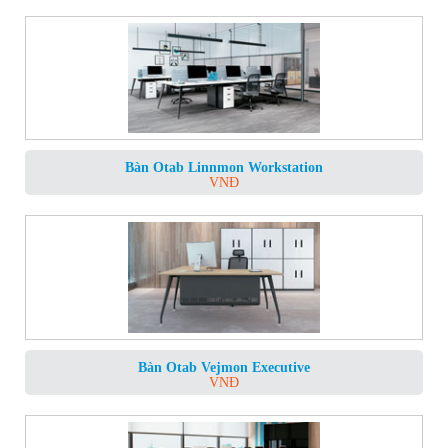
Bàn Otab Linnmon Workstation
VNĐ
Bàn Otab Vejmon Executive
VNĐ