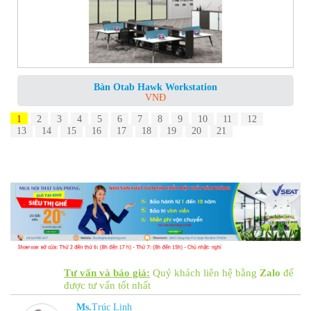
Bàn Otab Hawk Workstation
VNĐ
1
2
3
4
5
6
7
8
9
10
11
12
13
14
15
16
17
18
19
20
21
Tư vấn và báo giá:
Quý khách liên hệ bằng
Zalo
để
được tư vấn tốt nhất
Ms.
Trúc Linh