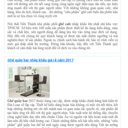
mới với đường nét chi tiết sang trọng cùng ngôn ngữ diện mạo tân tiến, tạo hiệu
ứng mạnh đối với thị giác người nhìn. Với những không gian quán cafe, nhà
hàng, khu du lịch, khách sạn…thì những “siêu phẩm” ghế cafe hiện đại phiên bản
mới là sự lựa chọn vô cùng tuyệt vời.
Nội thất Tiến Thành nhà phân phối
ghế cafe
nhập khẩu lớn nhất nhì khu vực
TPHCM. Sở hữu trên 100 mẫu sản phẩm được thiết kế đa dạng kiểu dáng, màu
sắc và chất liệu, nên người dùng dễ dàng lựa tùy vào từng mục đích sử dụng.
Hãy đến với chúng tôi quý khách hàng sẽ được tận mắt chiêm ngưỡng và trải
nghiệm thực tế sản phẩm. Ngoài ra, chính sách bảo hành tốt, bảo trì vĩnh viễn và
mức giá thấp nhất thị trường. Đừng băn khoăn, hãy đến với Tiến Thành quý
khách sẽ cảm thấy hài lòng tuyệt đối về dịch vụ của chúng tôi.
Ghế quầy bar nhập khẩu giá rẻ năm 2017
Ghế quầy bar
2017 thuộc hàng cao cấp, được nhập khẩu chính hãng linh kiện từ
Đài Loan về lắp ráp. Thiết kế kiểu dáng hoàn hảo không có một chi tiết thừa, kết
hợp những đường nét chi tiết mảnh mai và gam màu sắc quyến rũ, sản phẩm đã
tạo hiệu ứng tốt đối với thị giác người nhìn. Sản xuất trên hệ thống dây chuyền
công nghệ hiện đại, tiên tiến chuẩn Châu Âu và nguồn vật liệu hoàn toàn mới đã
làm nên độ bền chất lượng cao. Chính những điểm nổi bật nêu trên, những “siêu
phẩm” ghế quầy bar thế hệ mới ngày càng được người tiêu dùng Việt tin tưởng