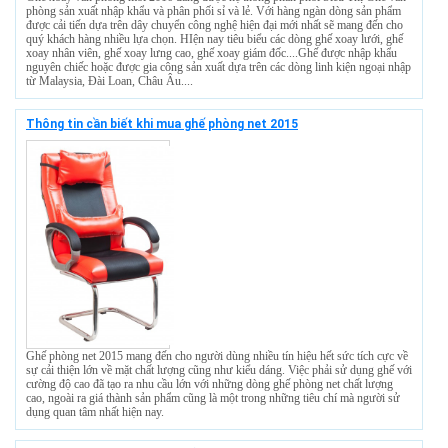
phòng sản xuất nhập khẩu và phân phối sỉ và lẻ. Với hàng ngàn dòng sản phẩm
được cải tiến dựa trên dây chuyển công nghệ hiện đại mới nhất sẽ mang đến cho
quý khách hàng nhiều lựa chọn. HIện nay tiêu biểu các dòng ghế xoay lưới, ghế
xoay nhân viên, ghế xoay lưng cao, ghế xoay giám đốc....Ghế được nhập khẩu
nguyên chiếc hoặc được gia công sản xuất dựa trên các dòng linh kiện ngoại nhập
từ Malaysia, Đài Loan, Châu Âu....
Thông tin cần biết khi mua ghế phòng net 2015
Ghế phòng net 2015 mang đến cho người dùng nhiều tín hiệu hết sức tích cực về
sự cải thiện lớn về mặt chất lượng cũng như kiểu dáng. Việc phải sử dụng ghế với
cường độ cao đã tạo ra nhu cầu lớn với những dòng ghế phòng net chất lượng
cao, ngoài ra giá thành sản phẩm cũng là một trong những tiêu chí mà người sử
dụng quan tâm nhất hiện nay.