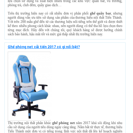
lựa chọn sử dụng và xuất hiện nhiều trong các khu vực: quán bar, vũ trường,
phòng trà, club đêm, quầy giao dịch…
Trên thị trường hiện nay có rất nhiều đơn vị phân phối
ghế quầy bar
, nhưng
người dùng vẫn ưu tiên sử dụng sản phẩm của thương hiệu nội thất Tiến Thành.
Với trên 200 mẫu ghế đến từ các thương hiệu nổi tiếng trên thế giới và được thiết
kế theo nhiều phong cách khác nhau, nên người dùng có thể tha hồ lựa chọn theo
từng mục đích. Hãy đến với chúng tôi, quý khách hàng sẽ được hưởng chính
sách bảo hành, hậu mãi tốt và mức giá thấp nhất thị trường hiện nay.
Ghế phòng net cải tiến 2017 có gì nổi bật?
Thị trường nội thất phân khúc
ghế phòng net
năm 2017 khá sôi động khi nhu
cầu sử dụng của người tiêu dùng ngày càng tăng. Nắm bắt từ thực tế, thương hiệu
Tiến Thành một đơn vị có tiếng trong lĩnh vực nội thất đã lên kế hoạch nghiên