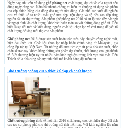
Ngày nay, nhu cầu sử dụng
ghế phòng net
chất lượng, đạt chuẩn của người tiêu
dùng ngày càng cao. Nắm bắt nhanh chóng thị hiếu ưa chuộng sử dụng sản phẩm
cao cấp chính hãng của đông đảo người tiêu dùng. Các nhà sản xuất đã nghiên
cứu và thiết kế ra nhiều mẫu ghế mới đẹp, tiện dụng và độ bền cao đáp ứng
nguồn cầu từ thị trường. Sản phẩm ghế phòng net 2016 có sự lột xác đầy bất ngờ
về ngoại hình lẫn chất lượng, khác biệt hoàn toàn so với những dòng ghế cũ. Tiêu
biểu là sự đổi mới về kiểu dáng, nguồn chất liệu chọn lọc và chú trọng đế yếu tố
chất lượng để tăng tuổi thọ cho sản phẩm.
Ghế phòng net
2016 được sản xuất hoàn toàn trên dây chuyền công nghệ mới,
hiện đại khép kín. Chất liệu chọn lọc nhập khẩu chính hãng từ Malaysia , gia
công lắp ráp tại Việt Nam. Từ những đổi mới tích cực từ phía nhà sản xuất, chắc
chắn sẽ trao tay khách hàng những sản phẩm đạt chuẩn, chất lượng cao, giá thành
rẻ. Với thương hiệu uy tín nhiều năm kinh nghiệm trong lĩnh vực nội thất, Tiến
Thành sẽ là nhà cung cấp uy tính nhất mà khách hàng đặt niềm tin.
Ghế trưởng phòng 2016 thiết kế đẹp và chất lượng
Ghế trưởng phòng
thiết kế mới năm 2016 chất lượng cao, có nhiều thay đổi tích
cực tạo sự phong phú cho thị trường nội thất hiện nay. Với kinh nghiệm lâu năm