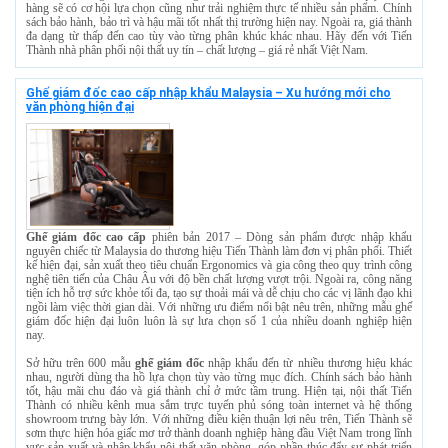
hàng sẽ có cơ hội lựa chọn cũng như trải nghiệm thực tế nhiều sản phẩm. Chính
sách bảo hành, bảo trì và hậu mãi tốt nhất thị trường hiện nay. Ngoài ra, giá thành
đa dạng từ thấp đến cao tùy vào từng phân khúc khác nhau. Hãy đến với Tiến
Thành nhà phân phối nội thất uy tín – chất lượng – giá rẻ nhất Việt Nam.
Ghế giám đốc cao cấp nhập khẩu Malaysia – Xu hướng mới cho
văn phòng hiện đại
Ghế giám đốc cao cấp
phiên bản 2017 – Dòng sản phẩm được nhập khẩu
nguyên chiếc từ Malaysia do thương hiệu Tiến Thành làm đơn vị phân phối. Thiết
kế hiện đại, sản xuất theo tiêu chuẩn Ergonomics và gia công theo quy trình công
nghệ tiên tiến của Châu Âu với độ bền chất lượng vượt trội. Ngoài ra, công năng
tiện ích hỗ trợ sức khỏe tối đa, tạo sự thoải mái và dễ chịu cho các vị lãnh đạo khi
ngồi làm việc thời gian dài. Với những ưu điểm nổi bật nêu trên, những mẫu ghế
giám đốc hiện đại luôn luôn là sự lưa chọn số 1 của nhiều doanh nghiệp hiện
nay.
Sở hữu trên 600 mẫu
ghế giám đốc
nhập khẩu đến từ nhiều thương hiệu khác
nhau, người dùng tha hồ lựa chọn tùy vào từng mục đích. Chính sách bảo hành
tốt, hậu mãi chu đáo và giá thành chỉ ở mức tầm trung. Hiện tại, nội thất Tiến
Thành có nhiều kênh mua sắm trực tuyến phủ sóng toàn internet và hệ thống
showroom trưng bày lớn. Với những điều kiện thuận lợi nêu trên, Tiến Thành sẽ
sơm thực hiện hóa giấc mơ trở thành doanh nghiệp hàng đầu Việt Nam trong lĩnh
vực sản xuất và nhập khẩu nội thất văn phòng, góp phần thúc đẩy sự phát triển