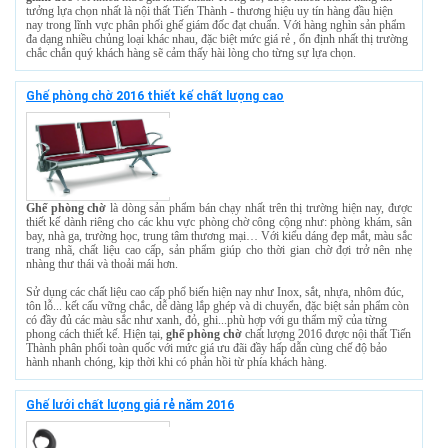
tưởng lựa chọn nhất là nội thất Tiến Thành - thương hiệu uy tín hàng đầu hiện
nay trong lĩnh vực phân phối ghế giám đốc đạt chuẩn. Với hàng nghìn sản phẩm
đa dạng nhiều chủng loại khác nhau, đặc biệt mức giá rẻ , ổn định nhất thị trường
chắc chắn quý khách hàng sẽ cảm thấy hài lòng cho từng sự lựa chọn.
Ghế phòng chờ 2016 thiết kế chất lượng cao
Ghế phòng chờ
là dòng sản phẩm bán chạy nhất trên thị trường hiện nay, được
thiết kế dành riêng cho các khu vực phòng chờ công cộng như: phòng khám, sân
bay, nhà ga, trường học, trung tâm thương mại… Với kiểu dáng đẹp mắt, màu sắc
trang nhã, chất liệu cao cấp, sản phẩm giúp cho thời gian chờ đợi trở nên nhẹ
nhàng thư thái và thoải mái hơn.
Sử dụng các chất liệu cao cấp phổ biến hiện nay như Inox, sắt, nhựa, nhôm đúc,
tôn lỗ... kết cấu vững chắc, dễ dàng lắp ghép và di chuyển, đặc biệt sản phẩm còn
có đầy đủ các màu sắc như xanh, đỏ, ghi...phù hợp với gu thẩm mỹ của từng
phong cách thiết kế. Hiện tại,
ghế phòng chờ
chất lượng 2016 được nội thất Tiến
Thành phân phối toàn quốc với mức giá ưu đãi đầy hấp dẫn cùng chế độ bảo
hành nhanh chóng, kịp thời khi có phản hồi từ phía khách hàng.
Ghế lưới chất lượng giá rẻ năm 2016