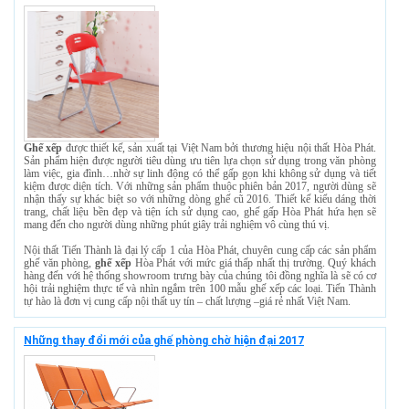
Ghế xếp
được thiết kế, sản xuất tại Việt Nam bởi thương hiệu nội thất Hòa Phát.
Sản phẩm hiện được người tiêu dùng ưu tiên lựa chọn sử dụng trong văn phòng
làm việc, gia đình…nhờ sự linh động có thể gấp gọn khi không sử dụng và tiết
kiệm được diện tích. Với những sản phẩm thuộc phiên bản 2017, người dùng sẽ
nhận thấy sự khác biệt so với những dòng ghế cũ 2016. Thiết kế kiểu dáng thời
trang, chất liệu bền đẹp và tiện ích sử dụng cao, ghế gấp Hòa Phát hứa hẹn sẽ
mang đến cho người dùng những phút giây trải nghiệm vô cùng thú vị.
Nội thất Tiến Thành là đại lý cấp 1 của Hòa Phát, chuyên cung cấp các sản phẩm
ghế văn phòng,
ghế xếp
Hòa Phát với mức giá thấp nhất thị trường. Quý khách
hàng đến với hệ thống showroom trưng bày của chúng tôi đồng nghĩa là sẽ có cơ
hội trải nghiệm thực tế và nhìn ngắm trên 100 mẫu ghế xếp các loại. Tiến Thành
tự hào là đơn vị cung cấp nội thất uy tín – chất lượng –giá rẻ nhất Việt Nam.
Những thay đổi mới của ghế phòng chờ hiện đại 2017