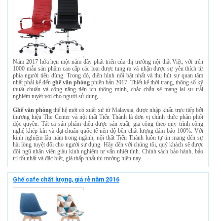
Năm 2017 hứa hẹn một năm đầy phát triển của thị trường nội thất Việt, với trên
1000 mẫu sản phẩm cao cấp các loại được tung ra và nhận được sự yêu thích từ
phía người tiêu dùng. Trong đó, điển hình nổi bật nhất và thu hút sự quan tâm
nhất phải kể đến
ghế văn phòng
phiên bản 2017. Thiết kế thời trang, thông số kỹ
thuật chuẩn và công năng tiện ích thông minh, chắc chắn sẽ mang lại sự trải
nghiệm tuyệt vời cho người sử dụng.
Ghế văn phòng
thế hệ mới có xuất xứ từ Malaysia, được nhập khẩu trực tiếp bởi
thương hiệu The Center và nội thất Tiến Thành là đơn vị chính thức phân phối
độc quyền. Tất cả sản phẩm điều được sản xuất, gia công theo quy trình công
nghệ khép kín và đạt chuẩn quốc tế nên độ bền chất lượng đảm bảo 100%. Với
kinh nghiệm lâu năm trong ngành, nội thất Tiến Thành luôn tự tin mang đến sự
hài lòng tuyệt đối cho người sử dụng. Hãy đến với chúng tôi, quý khách sẽ được
đội ngũ nhân viên giàu kinh nghiệm tư vấn nhiệt tình. Chính sách bảo hành, bảo
trì tốt nhất và đặc biệt, giá thấp nhất thị trường hiện nay.
Ghế cafe chất lượng, giá rẻ năm 2016