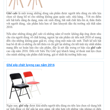
Ghế cafe
là một trong những dòng sản phẩm được người tiêu dùng ưu tiên lựa
chọn sử dụng bố trí cho những không gian quán cafe, nhà hàng…Với ưu điểm
nổi bật kiểu dáng đa dạng, màu sắc sinh động, bắt mắt chất liệu êm ái, thân thiện
với người dùng, sản phẩm hứa hẹn sẽ làm khuynh đảo thị trường nội thất năm
2016.
Nếu như những dòng ghế cafe cũ những năm về trước không đáp ứng được nhu
cầu của người dùng về chất lượng, ngược lại sản phẩm cải tiến mới 2016 sẽ mang
đến cho những không gian giải trí, công cộng một màu sắc mới. Thiết kế nổi bật
loại bỏ đi tất cả những chi tiết thừa và chỉ giữ lại những chi tiết tinh túy nhất nhằm
mang đến sự hoàn hảo cho sản phẩm, đây là nét đặc trưng cơ bản của
ghế cafe
cao cấp năm 2016. Đến với Siêu Thị Ghế quý khách hàng sẽ thoải mái lựa chọn
cho mình những sản phẩm chất lượng, giá rẻ nhất thị trường hiện nay.
Ghế xếp chất lượng cao năm 2016
Ngày nay,
ghế xếp
được khá nhiều người tiêu dùng ưu tiên lựa chọn sử dụng bởi
sự linh động có thể gấp lại gọn gàng, rất phù hợp với những văn phòng có diện