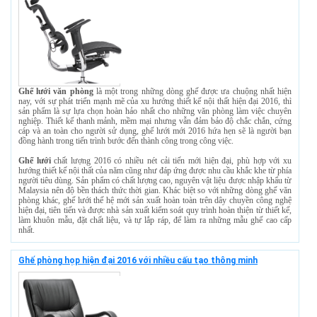
Ghế lưới văn phòng
là một trong những dòng ghế được ưa chuộng nhất hiện
nay, với sự phát triển mạnh mẽ của xu hướng thiết kế nội thất hiện đại 2016, thì
sản phẩm là sự lựa chọn hoàn hảo nhất cho những văn phòng làm việc chuyên
nghiệp. Thiết kế thanh mảnh, mềm mại nhưng vẫn đảm bảo độ chắc chắn, cứng
cáp và an toàn cho người sử dụng, ghế lưới mới 2016 hứa hẹn sẽ là người bạn
đồng hành trong tiến trình bước đến thành công trong công việc.
Ghế lưới
chất lượng 2016 có nhiều nét cải tiến mới hiện đại, phù hợp với xu
hướng thiết kế nội thất của năm cũng như đáp ứng được nhu cầu khắc khe từ phía
người tiêu dùng. Sản phẩm có chất lượng cao, nguyên vật liệu được nhập khẩu từ
Malaysia nên độ bền thách thức thời gian. Khác biệt so với những dòng ghế văn
phòng khác, ghế lưới thế hệ mới sản xuất hoàn toàn trên dây chuyền công nghệ
hiện đại, tiên tiến và được nhà sản xuất kiểm soát quy trình hoàn thiện từ thiết kế,
làm khuôn mẫu, đặt chất liệu, và tự lắp ráp, để làm ra những mẫu ghế cao cấp
nhất.
Ghế phòng họp hiện đại 2016 với nhiều cấu tạo thông minh