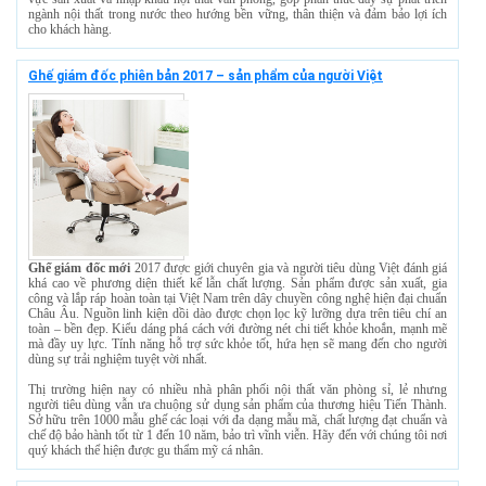
ngành nội thất trong nước theo hướng bền vững, thân thiện và đảm bảo lợi ích
cho khách hàng.
Ghế giám đốc phiên bản 2017 – sản phẩm của người Việt
Ghế giám đốc mới
2017 được giới chuyên gia và người tiêu dùng Việt đánh giá
khá cao về phương diện thiết kế lẫn chất lượng. Sản phẩm được sản xuất, gia
công và lắp ráp hoàn toàn tại Việt Nam trên dây chuyền công nghệ hiện đại chuẩn
Châu Âu. Nguồn linh kiện dồi dào được chọn lọc kỹ lưỡng dựa trên tiêu chí an
toàn – bền đẹp. Kiểu dáng phá cách với đường nét chi tiết khỏe khoắn, mạnh mẽ
mà đầy uy lực. Tính năng hỗ trợ sức khỏe tốt, hứa hẹn sẽ mang đến cho người
dùng sự trải nghiệm tuyệt vời nhất.
Thị trường hiện nay có nhiều nhà phân phối nội thất văn phòng sỉ, lẻ nhưng
người tiêu dùng vẫn ưa chuộng sử dụng sản phẩm của thương hiệu Tiến Thành.
Sở hữu trên 1000 mẫu ghế các loại với đa dạng mẫu mã, chất lượng đạt chuẩn và
chế độ bảo hành tốt từ 1 đến 10 năm, bảo trì vĩnh viễn. Hãy đến với chúng tôi nơi
quý khách thể hiện được gu thẩm mỹ cá nhân.