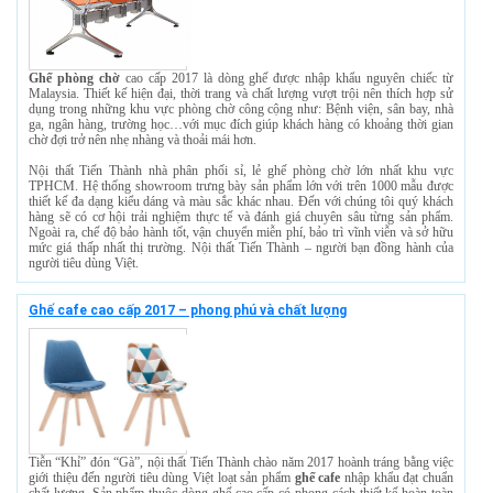
Ghế phòng chờ
cao cấp 2017 là dòng ghế được nhập khẩu nguyên chiếc từ
Malaysia. Thiết kế hiện đại, thời trang và chất lượng vượt trội nên thích hợp sử
dụng trong những khu vực phòng chờ công cộng như: Bệnh viện, sân bay, nhà
ga, ngân hàng, trường học…với mục đích giúp khách hàng có khoảng thời gian
chờ đợi trở nên nhẹ nhàng và thoải mái hơn.
Nội thất Tiến Thành nhà phân phối sỉ, lẻ ghế phòng chờ lớn nhất khu vực
TPHCM. Hệ thống showroom trưng bày sản phẩm lớn với trên 1000 mẫu được
thiết kế đa dạng kiểu dáng và màu sắc khác nhau. Đến với chúng tôi quý khách
hàng sẽ có cơ hội trải nghiệm thực tế và đánh giá chuyên sâu từng sản phẩm.
Ngoài ra, chế độ bảo hành tốt, vận chuyển miễn phí, bảo trì vĩnh viễn và sở hữu
mức giá thấp nhất thị trường. Nội thất Tiến Thành – người bạn đồng hành của
người tiêu dùng Việt.
Ghế cafe cao cấp 2017 – phong phú và chất lượng
Tiễn “Khỉ” đón “Gà”, nội thất Tiến Thành chào năm 2017 hoành tráng bằng việc
giới thiệu đến người tiêu dùng Việt loạt sản phẩm
ghế cafe
nhập khẩu đạt chuẩn
chất lượng. Sản phẩm thuộc dòng ghế cao cấp có phong cách thiết kế hoàn toàn