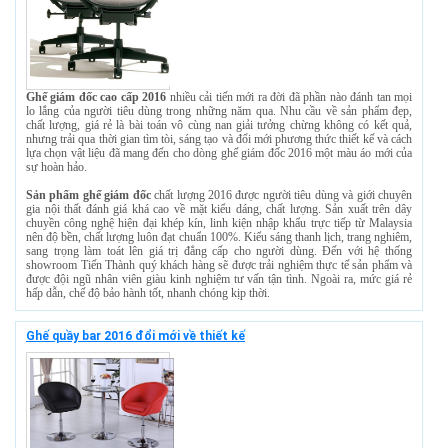
Ghế giám đốc cao cấp 2016
nhiều cải tiến mới ra đời đã phần nào đánh tan mọi
lo lắng của người tiêu dùng trong những năm qua. Nhu cầu về sản phẩm đẹp,
chất lượng, giá rẻ là bài toán vô cùng nan giải tưởng chừng không có kết quả,
nhưng trải qua thời gian tìm tòi, sáng tạo và đổi mới phương thức thiết kế và cách
lựa chọn vật liệu đã mang đến cho dòng ghế giám đốc 2016 một màu áo mới của
sự hoàn hảo.
Sản phẩm ghế giám đốc
chất lượng 2016 được người tiêu dùng và giới chuyên
gia nội thất đánh giá khá cao về mặt kiểu dáng, chất lượng. Sản xuất trên dây
chuyền công nghệ hiện đại khép kín, linh kiện nhập khẩu trực tiếp từ Malaysia
nên độ bền, chất lượng luôn đạt chuẩn 100%. Kiểu sáng thanh lịch, trang nghiêm,
sang trọng làm toát lên giá trị đẳng cấp cho người dùng. Đến với hệ thống
showroom Tiến Thành quý khách hàng sẽ được trải nghiệm thực tế sản phẩm và
được đội ngũ nhân viên giàu kinh nghiệm tư vấn tận tình. Ngoài ra, mức giá rẻ
hấp dẫn, chế độ bảo hành tốt, nhanh chóng kịp thời.
Ghế quầy bar 2016 đổi mới về thiết kế