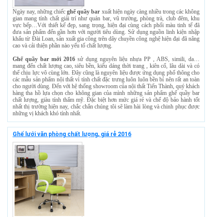
Ngày nay, những chiếc
ghế quầy bar
xuất hiện ngày càng nhiều trong các không
gian mang tính chất giải trí như quán bar, vũ trường, phòng trà, club đêm, khu
vực bếp…Với thiết kế đẹp, sang trọng, hiện đại cùng cách phối màu tinh tế đã
đưa sản phẩm đến gần hơn với người tiêu dùng. Sử dụng nguồn linh kiện nhập
khẩu từ Đài Loan, sản xuất gia công trên dây chuyền công nghệ hiện đại đã nâng
cao và cải thiện phần nào yếu tố chất lượng.
Ghế quầy bar
mới 2016
sử dụng nguyên liệu nhựa PP , ABS, simili, da…
mang đến chất lượng cao, siêu bền, kiểu dáng thời trang , kiên cố, lâu dài và có
thể chịu lực vô cùng lớn. Đây cũng là nguyên liệu được ứng dụng phổ thông cho
các mẫu sản phẩm nội thất vì tính chất đặc trưng luôn luôn bền bỉ nên rất an toàn
cho người dùng. Đến với hệ thống showroom của nội thất Tiến Thành, quý khách
hàng tha hồ lựa chọn cho không gian của mình những sản phẩm ghế quầy bar
chất lượng, giàu tính thẩm mỹ. Đặc biệt hơn mức giá rẻ và chế độ bảo hành tốt
nhất thị trường hiện nay, chắc chắn chúng tôi sẽ làm hài lòng và chinh phục được
những vị khách khó tính nhất.
Ghế lưới văn phòng chất lượng, giá rẻ 2016