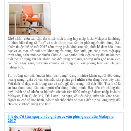
Ghế nhân viên
cao cấp, đạt chuẩn chất lượng hay nhập khẩu Malaysia là những
từ khóa hiện đang rất “hot” và nhận được quan tâm từ phía người tiêu dùng. Sản
phẩm thuộc thế hệ mới 2017 nằm trong phân khúc cao cấp, thiết kế đảm bảo khoa
học và an toàn đối với sức khỏe người dùng. Sản xuất, gia công theo một quy
trình công nghệ mới đạt chuẩn Châu Âu và nguồn linh kiện có sự đầu tư lớn nên
tuổi thọ sử dụng lâu dài. Hoàn hảo đến từng centimet, những mẫu ghế nhân viên
cao cấp ngày càng được ưa chuộng sử dụng cho văn phòng làm việc chuyên
nghiệp hơn.
Thị trường nội thất “muôn hình vạn trạng” đang ít nhiều khiến người tiêu dùng
hoang mang, giữa vô vàn các mẫu sản phẩm
ghế nhân viên
đang được bày bán.
Với thiết kế đẹp, chất lượng cao và mức giá tầm trung, nội thất Tiến Thành sẽ là
sự lựa chọn hàng đầu của người tiêu dùng thông minh. Hãy đến với chúng tôi,
quý khách sẽ có nhiều cơ hội tiếp xúc với trên 8000 mẫu ghế được nhập khẩu từ
Malaysia, Hàn Quốc, Mỹ, Đài Loan…đa dạng về kiểu dáng, màu sắc khác nhau.
Ngoài ra, chế độ bảo hành, bảo trì tốt chắc chắn sẽ mang đến sự hài lòng tuyệt đối
cho các vị khách hàng khó tính.
4 lý do để tậu ngay chiếc ghế xoay văn phòng cao cấp Malaysia
2017