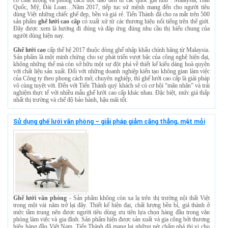
Quốc, Mỹ, Đài Loan…Năm 2017, tiếp tục sứ mệnh mang đến cho người tiêu
dùng Việt những chiếc ghế đẹp, bền và giá rẻ. Tiến Thành đã cho ra mắt trên 500
sản phẩm
ghế lưới cao cấp
có xuất xứ từ các thương hiệu nổi tiếng trên thế giới.
Đây được xem là hướng đi đúng và đáp ứng đúng nhu cầu thị hiếu chung của
người dùng hiện nay.
Ghế lưới cao
cấp thế hệ 2017 thuộc dòng ghế nhập khẩu chính hãng từ Malaysia.
Sản phẩm là một minh chứng cho sự phát triển vượt bậc của công nghệ hiện đại,
không những thế mà còn sở hữu một sự đột phá về thiết kế kiểu dáng hoà quyện
với chất liệu sản xuất. Đối với những doanh nghiệp kiến tạo không gian làm việc
của Công ty theo phong cách mở, chuyên nghiệp, thì ghế lưới cao cấp là giải pháp
vô cùng tuyệt vời. Đến với Tiến Thành quý khách sẽ có cơ hội “mãn nhãn” và trải
nghiệm thực tế với nhiều mẫu ghế lưới cao cấp khác nhau. Đặc biệt, mức giá thấp
nhất thị trường và chế độ bảo hành, hậu mãi tốt.
Sử dụng ghế lưới văn phòng – giải pháp giảm căng thẳng, mệt mỏi
Ghế lưới văn phòng
- Sản phẩm không còn xa lạ trên thị trường nội thất Việt
trong một vài năm trở lại đây. Thiết kế hiện đại, chất lượng bền bỉ, giá thành ở
mức tầm trung nên được người tiêu dùng ưu tiên lựa chọn hàng đầu trong văn
phòng làm việc và gia đình. Sản phẩm hiện được sản xuất và gia công bởi thương
hiệu hàng đầu Việt Nam, Tiến Thành đã mang lại những nét chấm phá thị vị cho