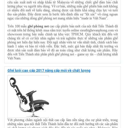
cứu sản xuất mới và nhập khẩu từ Malaysia về những chiếc ghế đảm bảo chất
lượng phục vụ người tiêu dùng. Về cơ bản, những mẫu ghế phiên bản mới không
có nhiều đổi mới về kiểu dáng, nhưng được cải thiện khả năng chịu lực và tuổi
thọ sản phẩm. Đây được xem là bước tiến đánh dấu sự “lột xác” vô cùng ngoạn
ngục của những dòng ghế phòng net mang nhãn hiệu “made in Việt Nam”.
Trên 100 mẫu
ghế phòng net
cao cấp phiên bản mới của nội thất Tiến Thành đã
có mặt trên hệ thống kênh mua sắm trực tuyến online sieuthighevanphong.com và
showroom trưng bày mẫu chính tại khu vực TPHCM. Qúy khách khi đến với
chúng tôi sẽ có cơ hội nhìn ngắm và trải nghiệm thực tế những sản phẩm ghế
phòng net hiện đại hiện nay. Đội ngũ nhân viên tư vấn nhiệt tình, chính sách bảo
hành 1 năm và bảo trì vĩnh viễn. Đặc biệt, mức giá bán thấp nhất thị trường và
được nhà sản xuất đảm bảo về độ an toàn cũng như chất lượng sản phẩm. Hãy
đến với Tiến Thành nhà phân phối ghế phòng net – game uy tín – chất lượng nhất
Việt Nam.
Ghế lưới cao cấp 2017 nâng cấp mới về chất lượng
Với phương châm ngành nội thất cao cấp làm nền tảng cho sự phát triển, trong
những năm qua nội thất Tiến Thành luôn đầu tư đổi mới hướng tới các sản phẩm
có chất lượng và phong cách độc đáo đến từ các quốc gia như : Malaysia, Hàn