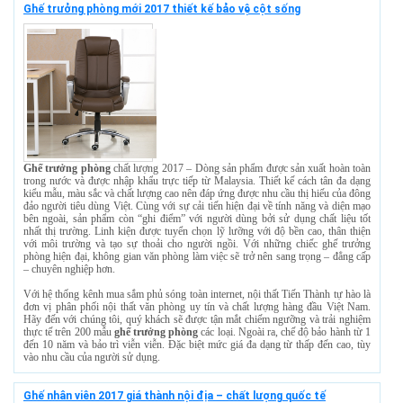
Ghế trưởng phòng mới 2017 thiết kế bảo vệ cột sống
Ghế trưởng phòng
chất lượng 2017 – Dòng sản phẩm được sản xuất hoàn toàn
trong nước và được nhập khẩu trực tiếp từ Malaysia. Thiết kế cách tân đa dạng
kiểu mẫu, màu sắc và chất lượng cao nên đáp ứng được nhu cầu thị hiếu của đông
đảo người tiêu dùng Việt. Cùng với sự cải tiến hiện đại về tính năng và diện mạo
bên ngoài, sản phẩm còn “ghi điểm” với người dùng bởi sử dụng chất liệu tốt
nhất thị trường. Linh kiện được tuyển chọn lỹ lưỡng với độ bền cao, thân thiện
với môi trường và tạo sự thoải cho người ngồi. Với những chiếc ghế trưởng
phòng hiện đại, không gian văn phòng làm việc sẽ trở nên sang trọng – đẳng cấp
– chuyên nghiệp hơn.
Với hệ thống kênh mua sắm phủ sóng toàn internet, nội thất Tiến Thành tự hào là
đơn vị phân phối nội thất văn phòng uy tín và chất lượng hàng đầu Việt Nam.
Hãy đến với chúng tôi, quý khách sẽ được tận mắt chiếm ngưỡng và trải nghiệm
thực tế trên 200 mẫu
ghế trưởng phòng
các loại. Ngoài ra, chế độ bảo hành từ 1
đến 10 năm và bảo trì viễn viễn. Đặc biệt mức giá đa dạng từ thấp đến cao, tùy
vào nhu cầu của người sử dụng.
Ghế nhân viên 2017 giá thành nội địa – chất lượng quốc tế