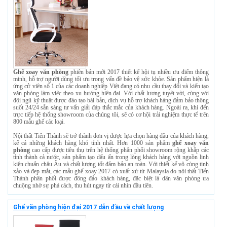
Ghế xoay văn phòng
phiên bản mới 2017 thiết kế hội tụ nhiều ưu điểm thông
minh, hỗ trợ người dùng tối ưu trong vấn đề bảo vệ sức khỏe. Sản phẩm hiện là
ứng cử viên số 1 của các doanh nghiệp Việt đang có nhu cầu thay đổi và kiến tạo
văn phòng làm việc theo xu hướng hiện đại. Với chất lượng tuyệt vời, cùng với
đội ngũ kỹ thuật được đào tạo bài bản, dịch vụ hỗ trợ khách hàng đảm bảo thông
suốt 24/24 sẵn sàng tư vấn giải đáp thắc mắc của khách hàng. Ngoài ra, khi đến
trực tiếp hệ thống showroom của chúng tôi, sẽ có cơ hội trải nghiệm thực tế trên
800 mẫu ghế các loại.
Nội thất Tiến Thành sẽ trở thành đơn vị được lựa chọn hàng đầu của khách hàng,
kể cả những khách hàng khó tính nhất. Hơn 1000 sản phẩm
ghế xoay văn
phòng
cao cấp được tiêu thụ trên hệ thống phân phối showroom rộng khắp các
tỉnh thành cả nước, sản phẩm tạo dấu ấn trong lòng khách hàng với nguồn linh
kiện chuẩn châu Âu và chất lượng tốt đảm bảo an toàn. Với thiết kế vô cùng tinh
xảo và đẹp mắt, các mẫu ghế xoay 2017 có xuất xứ từ Malaysia do nội thất Tiến
Thành phân phối được đông đảo khách hàng, đặc biệt là dân văn phòng ưa
chuộng nhờ sự phá cách, thu hút ngay từ cái nhìn đầu tiên.
Ghế văn phòng hiện đại 2017 dẫn đầu về chất lượng