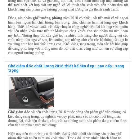
trong lĩnh vực thiết kế và gia công nội thất, Tiến Thành luôn cập nhật những xu
thế mới nhất kết hợp với tay nghề và kỹ thuật sản xuất tiên tiến nhằm đưa tới
khách hàng sản phẩm ghế trưởng phòng chất lượng và giá thành cạnh tranh.
Dòng sản phẩm
ghế trưởng phòng
năm 2016 có nhiều cải tiến mới cả về ngoại
hình bên ngoài lẫn chất lượng bên trọng, chắc chắn sẽ làm hài lòng quý khách
hàng. Thiết kế và sản xuất trên dây chuyền công nghệ hiện đại kết hợp với nguồn
vật liệu nhập khẩu trực tiếp từ Malaysia càng khiến cho sản phẩm trở nên hoàn
mỹ hơn. Những thay đổi của ghế tạo ra nhiều tính năng cho người dùng với các
chức năng như ngả về sau, lên xuống nhẹ nhàng nhờ vào các hệ thống cần gạt lò
xo cũng như ben hơi chất lương cao. Kiểu dáng sang trọng, màu sắc hài hòa giúp
dễ dàng phối hợp với những món đồ nội thất khác cũng như tôn lên sự đẳng cấp
cho người trưởng phòng.
Ghế giám đốc chất lượng 2016 thiết kế bền đep - cao cấp - sang
trọng
Ghế giám đốc
cải tiến chất lượng 2016 thuộc dòng sản phẩm ghế văn phòng, có
kiểu dáng sang trọng, uy nghiêm và quý phái, màu sắc lôi cuốn với tông màu
đương đại, chất liệu đa dạng cùng cấu tạo thông minh sản phẩm đang chiếm được
cảm tình từ phía người tiêu dùng.
Hiện nay trên thị trường có rất nhiều đại lý phân phối các dòng sản phẩm
ghế
giám đốc
với nhiều mức giá khác nhau. Trong đó, được nhiều khách hàng tin