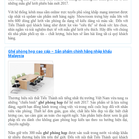
những mẫu ghế lưới phiên bản mới 2017.
Với hệ thống kênh mua sắm online trực tuyến phủ sóng khắp mạng internet được
cập nhật và update sản phẩm mới hàng ngày. Showroom trưng bày mẫu lớn với
trên 600 dòng ghế lưới văn phòng đa dạng về kiểu dáng và màu sắc. Đến với
Tiến Thành quý khách hàng như được lọt vào “siêu thị” sẽ thoải sức lựa chọn,
nhìn ngắm và trải nghiệm thực tế với mẫu ghế lưới yêu thích. Hãy đến với chúng
tôi nhà phân phối uy tín – chất lượng, hứa hẹn sẽ làm hài lòng tất cả quý khách
hàng.
Ghế phòng họp cao cấp – Sản phẩm chính hãng nhập khẩu
Malaysia
Thương hiệu nội thất Tiến Thành nổi tiếng nhất thị trường Việt Nam vừa tung ra
những “chiến binh”
ghế phòng họp
thế hệ mới 2017. Sản phẩm sẽ là lựa xứng
đáng, người bạn đồng hành trong công việc và trong mỗi cuộc họp đối với nhân
viên văn phòng. Thiết kế đơn giản, gọn nhẹ, chất liệu bền đẹp và đặc biệt chất
lượng cao, tạo cảm giác an toàn cho người ngồi. Sản phẩm hiện được xem là giải
pháp tối ưu dành cho không gian phòng họp kiến tạo theo xu hướng hiện đại,
chuyên nghiệp.
Nắm giữ trên 300 mẫu
ghế phòng họp
được sản xuất trong nước và nhập khẩu
từ nhiều thương hiệu lớn trên thế giới. Đến với nội thất Tiến Thành quý khách