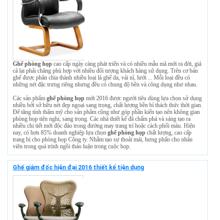
Ghế phòng họp
cao cấp ngày càng phát triển và có nhiều mẫu mã mới ra đời, giá
cả lại phải chăng phù hợp với nhiều đối tượng khách hàng sử dụng. Trên cơ bản
ghế được phân chia thành nhiều loại là ghế da, vải nỉ, lưới ... Mỗi loại đều có
những nét đặc trưng riêng nhưng đều có chung độ bền và công dụng như nhau.
Các sản phẩm
ghế phòng họp
mới 2016 được người tiêu dùng lựa chọn sử dụng
nhiều bởi sở hữu nét đẹp ngoại sang trọng, chất lượng bền bỉ thách thức thời gian.
Để tăng tính thẩm mỹ cho sản phẩm cũng như góp phần kiến tạo nên không gian
phòng họp tiện nghi, sang trọng. Các nhà thiết kế đã chấm phá và sáng tạo ra
nhiều chi tiết mới độc đáo trong đường may trang trí hoặc cách phối màu. Hiện
nay, có hơn 85% doanh nghiệp lựa chọn
ghế phòng họp
chất lượng, cao cấp
trang bị cho phòng họp Công ty. Nhằm tạo sự thoải mái, hưng phấn cho nhân
viên trong quá trình ngồi thảo luận trong cuộc họp.
Ghế giám đốc hiện đại 2016 thiết kế tiện dụng