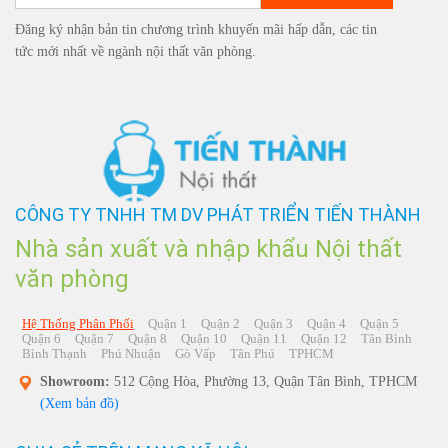
Đăng ký nhận bản tin chương trình khuyến mãi hấp dẫn, các tin
tức mới nhất về ngành nội thất văn phòng.
CÔNG TY TNHH TM DV PHÁT TRIỂN TIẾN THÀNH
Nhà sản xuất và nhập khẩu Nội thất
văn phòng
Hệ Thống Phân Phối
Quận 1
Quận 2
Quận 3
Quận 4
Quận 5
Quận 6
Quận 7
Quận 8
Quận 10
Quận 11
Quận 12
Tân Bình
Bình Thạnh
Phú Nhuận
Gò Vấp
Tân Phú
TPHCM
Showroom:
512 Cộng Hòa, Phường 13, Quận Tân Bình, TPHCM
(Xem bản đồ)