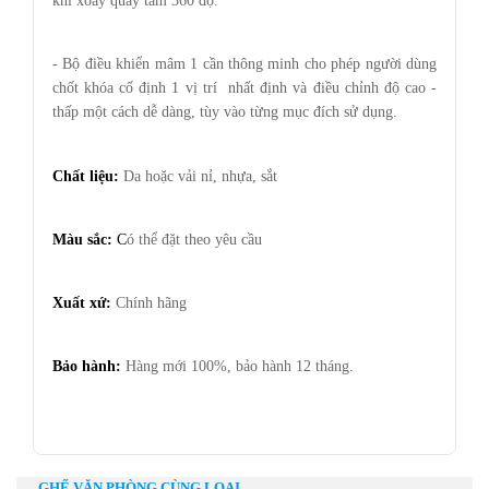
khi xoay quay tâm 360 độ.
- Bộ điều khiển mâm 1 cần thông minh cho phép người dùng
chốt khóa cố định 1 vị trí nhất định và điều chỉnh độ cao -
thấp một cách dễ dàng, tùy vào từng mục đích sử dụng.
Chất liệu:
Da hoặc vải nỉ, nhựa, sắt
Màu sắc:
C
ó thể đặt theo yêu cầu
Xuất xứ:
Chính hãng
Bảo hành:
Hàng mới 100%, bảo hành 12 tháng.
GHẾ VĂN PHÒNG CÙNG LOẠI