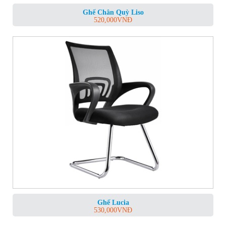
Ghế Chân Quỳ Liso
520,000
VNĐ
Ghế Lucia
530,000
VNĐ