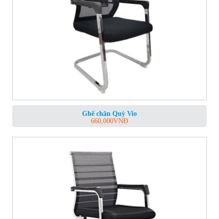
Ghế chân Quỳ Vio
660,000
VNĐ