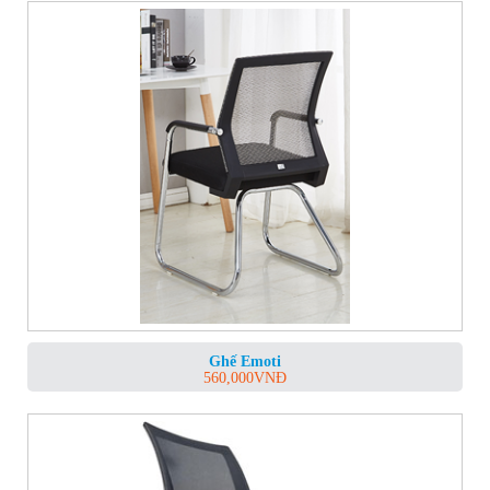
Ghế Emoti
560,000
VNĐ