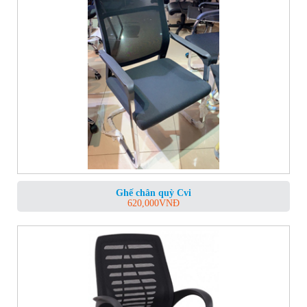
Ghế chân quỳ Cvi
620,000
VNĐ