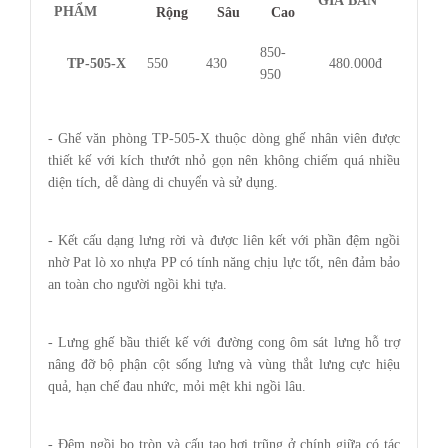
GIÁ BÁN
PHẨM
Rộng
Sâu
Cao
850-
TP-505-X
550
430
480.000đ
950
- Ghế văn phòng TP-505-X thuộc dòng ghế nhân viên được
thiết kế với kích thướt nhỏ gọn nên không chiếm quá nhiều
diện tích, dễ dàng di chuyển và sử dụng.
- Kết cấu dạng lưng rời và được liên kết với phần đệm ngồi
nhờ Pat lò xo nhựa PP có tính năng chịu lực tốt, nên đảm bảo
an toàn cho người ngồi khi tựa.
- Lưng ghế bầu thiết kế với đường cong ôm sát lưng hỗ trợ
nâng đỡ bộ phận cột sống lưng và vùng thắt lưng cực hiệu
quả, hạn chế đau nhức, mỏi mệt khi ngồi lâu.
- Đệm ngồi bo tròn và cấu tạo hơi trũng ở chính giữa có tác