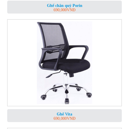
Ghế chân quỳ Porin
690,000
VNĐ
Ghế Vita
690,000
VNĐ