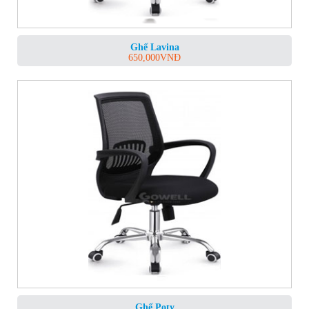
Ghế Lavina
650,000
VNĐ
Ghế Poty