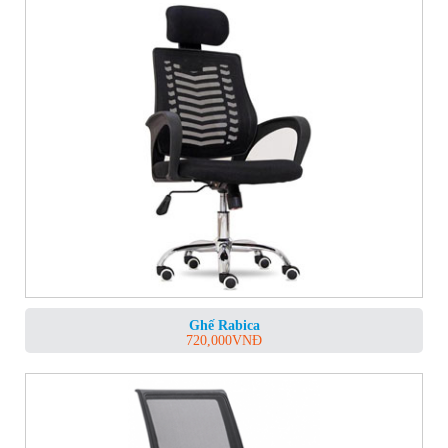
Ghế Rabica
720,000
VNĐ