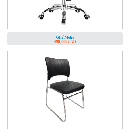
Ghế Melio
490,000
VNĐ