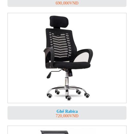
690,000
VNĐ
Ghế Rabica
720,000
VNĐ