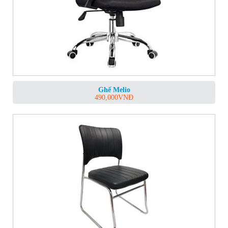
Ghế Melio
490,000
VNĐ