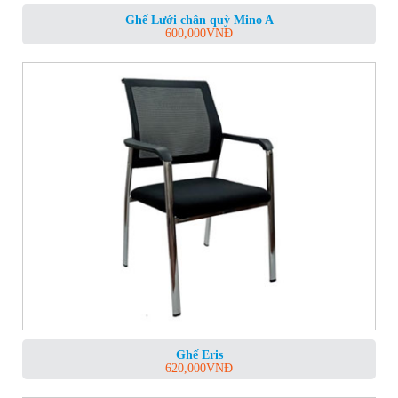
Ghế Lưới chân quỳ Mino A
600,000
VNĐ
Ghế Eris
620,000
VNĐ