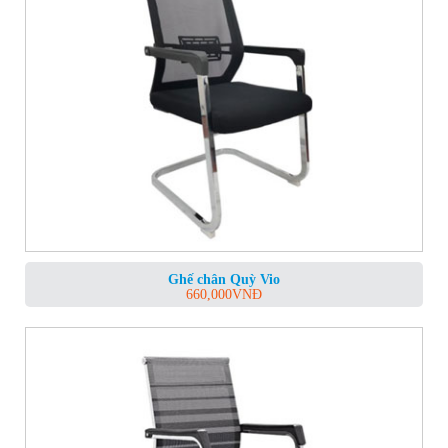
Ghế chân Quỳ Vio
660,000
VNĐ