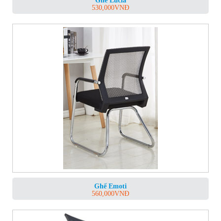
Ghế Lucia
530,000
VNĐ
Ghế Emoti
560,000
VNĐ