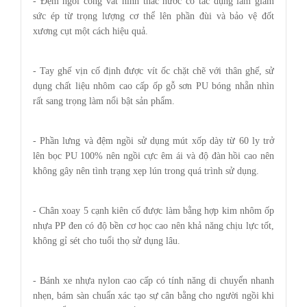
- Đệm ngồi cong vát hình thác nước có tác dụng làm giảm
sức ép từ trọng lượng cơ thể lên phần đùi và bảo vệ đốt
xương cụt một cách hiệu quả.
- Tay ghế vịn cố định được vít ốc chặt chẽ với thân ghế, sử
dụng chất liệu nhôm cao cấp ốp gỗ sơn PU bóng nhẵn nhìn
rất sang trọng làm nổi bật sản phẩm.
- Phần lưng và đệm ngồi sử dụng mút xốp dày từ 60 ly trở
lên bọc PU 100% nên ngồi cực êm ái và độ đàn hồi cao nên
không gây nên tình trạng xẹp lún trong quá trình sử dụng.
- Chân xoay 5 cạnh kiên cố được làm bằng hợp kim nhôm ốp
nhựa PP đen có độ bền cơ học cao nên khả năng chịu lực tốt,
không gỉ sét cho tuổi thọ sử dụng lâu.
- Bánh xe nhựa nylon cao cấp có tính năng di chuyển nhanh
nhẹn, bám sàn chuẩn xác tạo sự cân bằng cho người ngồi khi