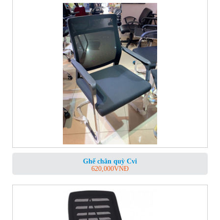
Ghế chân quỳ Cvi
620,000
VNĐ