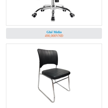
Ghế Melio
490,000
VNĐ