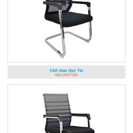
Ghế chân Quỳ Vio
660,000
VNĐ