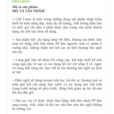
Ghế Cento
Mô tả sản phẩm:
MÔ TẢ SẢN PHẨM:
+ Ghế Cento là một trong những dòng sản phẩm nhập khẩu
thiết kế kiểu dáng đẹp, màu sắc ấn tượng, chất lượng đảm bảo
và mức giá chỉ nằm ở phân khúc tầm trung nên được khách
hàng ưu tiên lựa chọn sử dụng.
+ Sản phẩm kết cấu dạng lưng rời đệm, khung tựa được làm
toàn bộ bằng chất liệu nhựa PP đen nguyên sinh có nhiều ô
vuông nhỏ, không thấm mồ hôi tạo sự khô thoáng khi ngồi
tựa lâu.
+ Lưng ghế làm từ nhựa PA cứng cáp, kết hợp thiết kế uốn
cong ngã nhẹ về sau có tác dụng hỗ trợ cột sống ở cổ, ngực
và vùng thắt lưng tốt, hạn chế bị tổn thương khi ngồi sai lệch
tư thế.
+ Đệm ngồi sử dụng mouse xốp bọc vải êm ái, thoáng mát và
mép ghế kết cấu dạng thác nước có tác dụng hạn chế tình
trạng trượt mông về phía trước, đồng thời giảm áp lực đè nén
lên hai đầu gối.
+ Hai tay vịn cố định, được làm bằng chất liệu nhựa PP đen
sang trọng, chắc chắn và độ cao vừa tầm nên khi ngồi không
bị vướng víu.