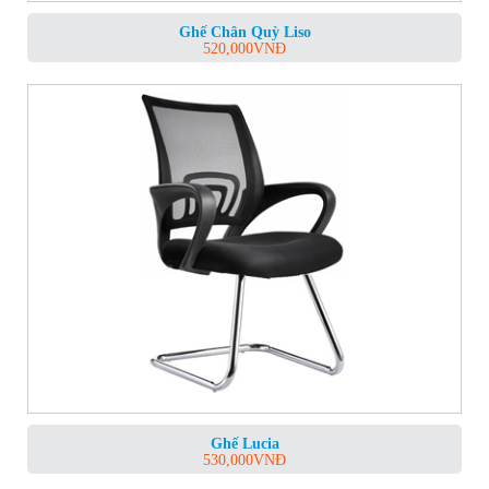
Ghế Chân Quỳ Liso
520,000
VNĐ
Ghế Lucia
530,000
VNĐ