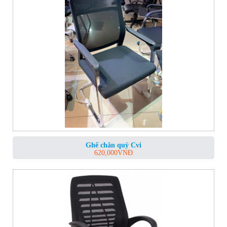
Ghế chân quỳ Cvi
620,000
VNĐ