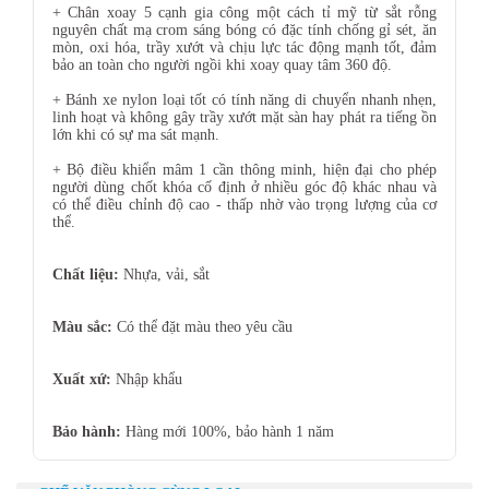
+ Chân xoay 5 cạnh gia công một cách tỉ mỹ từ sắt rỗng
nguyên chất mạ crom sáng bóng có đặc tính chống gỉ sét, ăn
mòn, oxi hóa, trầy xướt và chịu lực tác động mạnh tốt, đảm
bảo an toàn cho người ngồi khi xoay quay tâm 360 độ.
+ Bánh xe nylon loại tốt có tính năng di chuyển nhanh nhẹn,
linh hoạt và không gây trầy xướt mặt sàn hay phát ra tiếng ồn
lớn khi có sự ma sát mạnh.
+ Bộ điều khiển mâm 1 cần thông minh, hiện đại cho phép
người dùng chốt khóa cố định ở nhiều góc độ khác nhau và
có thể điều chỉnh độ cao - thấp nhờ vào trọng lượng của cơ
thể.
Chất liệu:
Nhựa, vải, sắt
Màu sắc:
Có thể đặt màu theo yêu cầu
Xuất xứ:
Nhập khẩu
Bảo hành:
Hàng mới 100%, bảo hành 1 năm