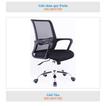
Ghế chân quỳ Porin
690,000
VNĐ
Ghế Vita
690,000
VNĐ