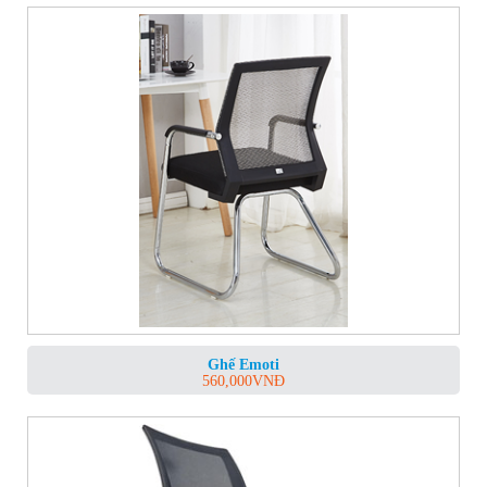
Ghế Emoti
560,000
VNĐ