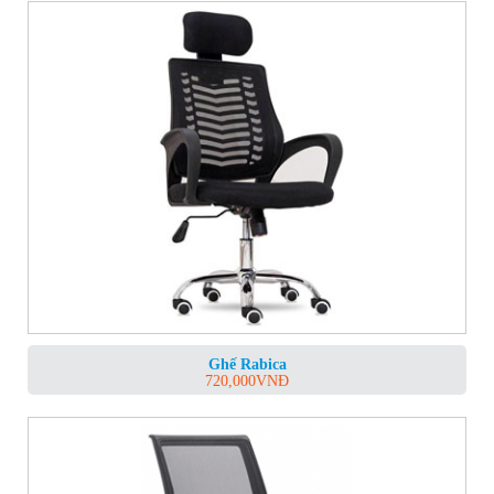
Ghế Rabica
720,000
VNĐ