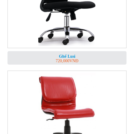
Ghế Lusi
720,000
VNĐ