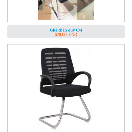
Ghế chân quỳ Cvi
620,000
VNĐ