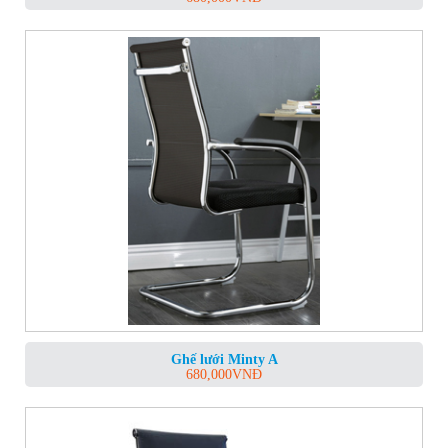
Ghế lưới Minty A
680,000
VNĐ