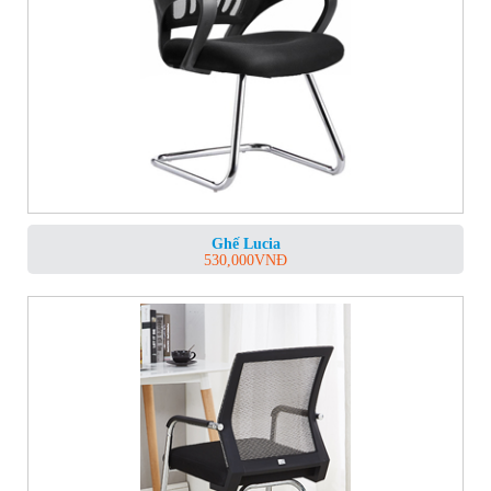
Ghế Lucia
530,000
VNĐ