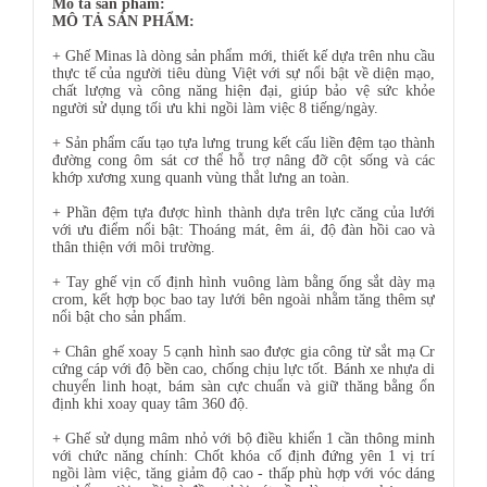
Mô tả sản phẩm:
MÔ TẢ SẢN PHẨM:
+ Ghế Minas là dòng sản phẩm mới, thiết kế dựa trên nhu cầu
thực tế của người tiêu dùng Việt với sự nổi bật về diện mạo,
chất lượng và công năng hiện đại, giúp bảo vệ sức khỏe
người sử dụng tối ưu khi ngồi làm việc 8 tiếng/ngày.
+ Sản phẩm cấu tạo tựa lưng trung kết cấu liền đệm tạo thành
đường cong ôm sát cơ thể hỗ trợ nâng đỡ cột sống và các
khớp xương xung quanh vùng thắt lưng an toàn.
+ Phần đệm tựa được hình thành dựa trên lực căng của lưới
với ưu điểm nổi bật: Thoáng mát, êm ái, độ đàn hồi cao và
thân thiện với môi trường.
+ Tay ghế vịn cố định hình vuông làm bằng ống sắt dày mạ
crom, kết hợp bọc bao tay lưới bên ngoài nhằm tăng thêm sự
nổi bật cho sản phẩm.
+ Chân ghế xoay 5 cạnh hình sao được gia công từ sắt mạ Cr
cứng cáp với độ bền cao, chống chịu lực tốt. Bánh xe nhựa di
chuyển linh hoạt, bám sàn cực chuẩn và giữ thăng bằng ổn
định khi xoay quay tâm 360 độ.
+ Ghế sử dụng mâm nhỏ với bộ điều khiển 1 cần thông minh
với chức năng chính: Chốt khóa cố định đứng yên 1 vị trí
ngồi làm việc, tăng giảm độ cao - thấp phù hợp với vóc dáng