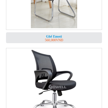
Ghế Emoti
560,000
VNĐ