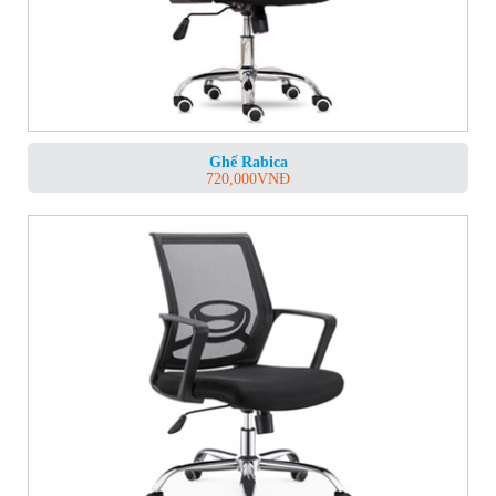
Ghế Rabica
720,000
VNĐ