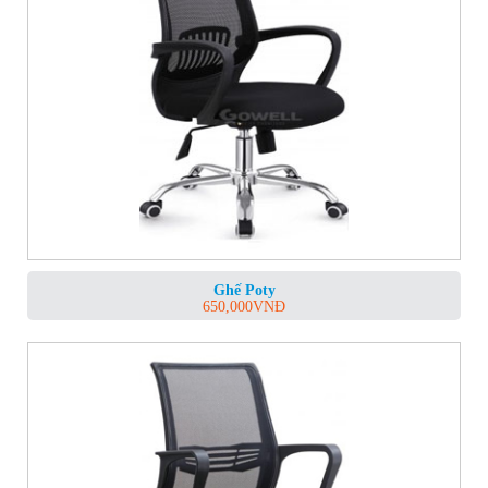
Ghế Poty
650,000
VNĐ