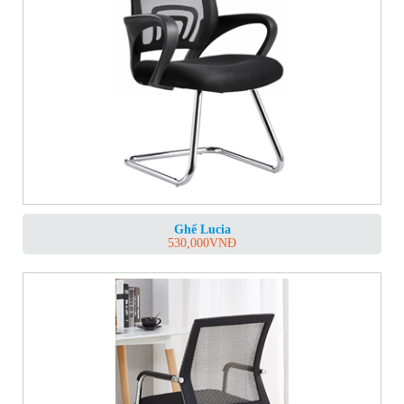
Ghế Lucia
530,000
VNĐ