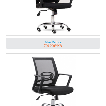
Ghế Rabica
720,000
VNĐ