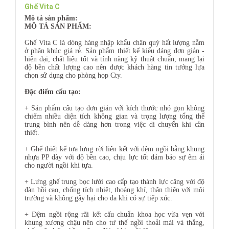
Ghế Vita C
Mô tả sản phẩm:
MÔ TẢ SẢN PHẨM:
Ghế Vita C là dòng hàng nhập khẩu chân quỳ hất lượng nằm
ở phân khúc giá rẻ. Sản phẩm thiết kế kiểu dáng đơn giản -
hiện đại, chất liệu tốt và tính năng kỹ thuật chuẩn, mang lại
độ bền chất lượng cao nên được khách hàng tin tưởng lựa
chọn sử dụng cho phòng họp Cty.
Đặc điểm cấu tạo:
+ Sản phẩm cấu tạo đơn giản với kích thước nhỏ gọn không
chiếm nhiều diện tích không gian và trọng lượng tổng thể
trung bình nên dễ dàng hơn trong việc di chuyển khi cần
thiết.
+ Ghế thiết kế tựa lưng rời liên kết với đệm ngồi bằng khung
nhựa PP dày với độ bền cao, chịu lực tốt đảm bảo sự êm ái
cho người ngồi khi tựa.
+ Lưng ghế trung bọc lưới cao cấp tạo thành lực căng với độ
đàn hồi cao, chống tích nhiệt, thoáng khí, thân thiện với môi
trường và không gây hại cho da khi có sự tiếp xúc.
+ Đệm ngồi rộng rãi kết cấu chuẩn khoa học vừa vẹn với
khung xương chậu nên cho tư thế ngồi thoải mái và thẳng,