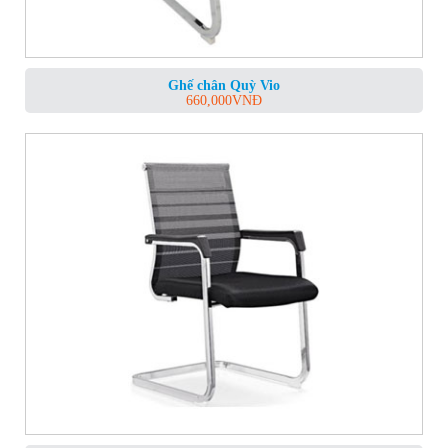
Ghế chân Quỳ Vio
660,000
VNĐ