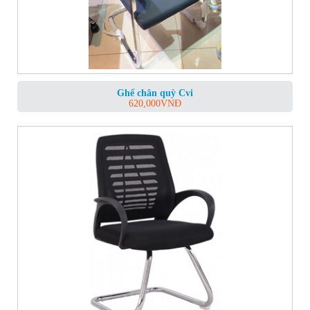
Ghế chân quỳ Cvi
620,000
VNĐ