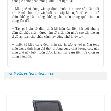
chống ê nhức phần mông, đùi...khi ngồi lâu.
+ Mặt ghế sử dụng ván ép định khuôn + mouse xốp đàn hồi
và bề mặt bọc lớp vải lưới cao cấp khi ngồi rất êm ái, dễ
chịu, không hầm nóng, không phai màu trong quá trình sử
dụng lâu dài.
+ Tay ghế vịn cố định thiết kế hiện đại liên kết với khung
đệm rất chắc chắn, được làm từ chất liệu nhựa cao cấp tạo sự
tì đỡ an toàn cho phần cánh tay cũng như khủy tay.
+ Thiết kế kiểu dáng đẹp, màu sắc ấn tượng với những tone
màu trung tính hiện đại thời thượng cùng chất lượng cao, nên
mẫu ghế này luôn luôn được khách hàng ưu tiên lựa chọn sử
dụng hàng đầu.
GHẾ VĂN PHÒNG CÙNG LOẠI