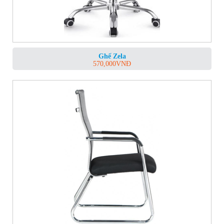
Ghế Zela
570,000
VNĐ