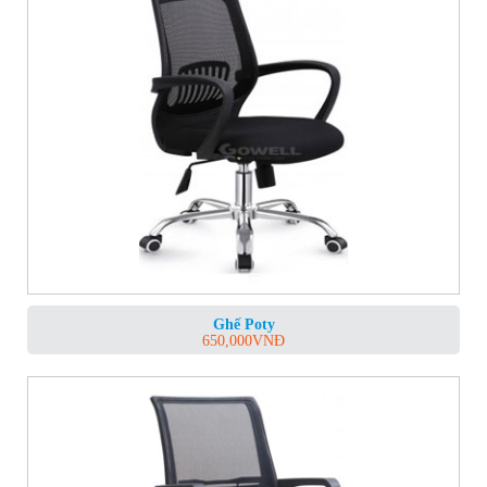
Ghế Poty
650,000
VNĐ