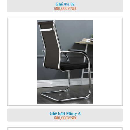
Ghế Avi 02
680,000
VNĐ
Ghế lưới Minty A
680,000
VNĐ