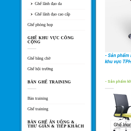
Ghế lãnh đạo da
Ghế lãnh đạo cao cấp
Ghế phòng họp
GHẾ KHU VỰC CÔNG
CỘNG
- Sản phẩm n
Ghế băng chờ
khu vực TP
Ghế hội trường
- Sản phẩm k
BÀN GHẾ TRAINING
Bàn training
Ghế training
BÀN GHẾ ĂN UỐNG &
Ghế Ino
THƯ GIÃN & TIẾP KHÁCH