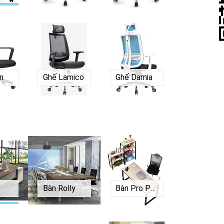
n
Ghế Lamico
Ghế Damia
x
Bàn Rolly
Bàn Pro P1260