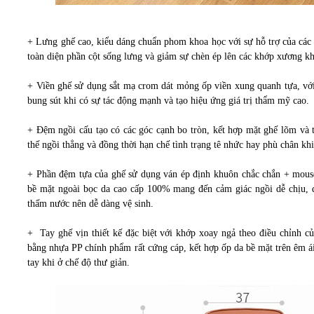
+ Lưng ghế cao, kiểu dáng chuẩn phom khoa học với sự hỗ trợ của các
toàn diện phần cột sống lưng và giảm sự chèn ép lên các khớp xương kh
+ Viền ghế sử dụng sắt mạ crom dát mỏng ốp viền xung quanh tựa, vớ
bung sút khi có sự tác động mạnh và tạo hiệu ứng giá trị thẩm mỹ cao.
+ Đệm ngồi cấu tạo có các góc cạnh bo tròn, kết hợp mặt ghế lõm và t
thế ngồi thẳng và đồng thời hạn chế tình trạng tê nhức hay phù chân khi
+ Phần đệm tựa của ghế sử dụng ván ép định khuôn chắc chắn + mouse
bề mặt ngoài bọc da cao cấp 100% mang đến cảm giác ngồi dễ chịu, đ
thấm nước nên dễ dàng vệ sinh.
+ Tay ghế vịn thiết kế đặc biệt với khớp xoay ngả theo điều chỉnh c
bằng nhựa PP chính phẩm rất cứng cáp, kết hợp ốp da bề mặt trên êm ái
tay khi ở chế độ thư giản.