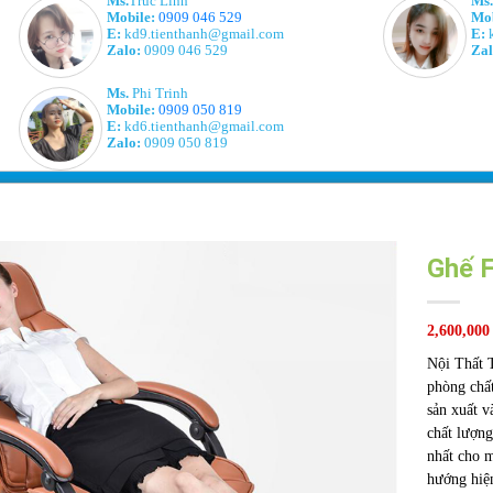
Ms.
Trúc Linh
Ms.
Mobile:
0909 046 529
Mob
E:
kd9.tienthanh@gmail.com
E:
k
Zalo:
0909 046 529
Zal
Ms.
Phi Trinh
Mobile:
0909 050 819
E:
kd6.tienthanh@gmail.com
Zalo:
0909 050 819
Ghế F
2,600,000
Nội Thất T
phòng chất
sản xuất v
chất lượng
nhất cho m
hướng hiệ