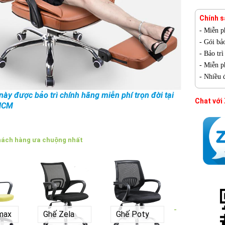
Chính s
- Miễn p
- Gói bả
- Bảo tr
- Miễn ph
- Nhiều 
ày được bảo trì chính hãng miễn phí trọn đời tại
Chat với
HCM
hách hàng ưa chuộng nhất
-
max
Ghế Zela
Ghế Poty