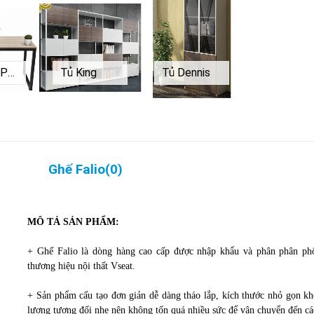
Bàn Pro P1470
Tủ King
Tủ Dennis
Ghế Falio
(
0
)
MÔ TẢ SẢN PHẨM:
+ Ghế Falio là dòng hàng cao cấp được nhập khẩu và phân phân phối
thương hiệu nội thất Vseat.
+ Sản phẩm cấu tạo đơn giản dễ dàng tháo lắp, kích thước nhỏ gọn kh
lượng tương đối nhẹ nên không tốn quá nhiều sức để vận chuyển đến các