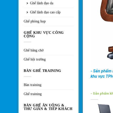
Ghế lãnh đạo da
Ghế lãnh đạo cao cấp
Ghế phòng họp
GHẾ KHU VỰC CÔNG
CỘNG
Ghế băng chờ
Ghế hội trường
- Sản phẩm n
BÀN GHẾ TRAINING
khu vực TP
Bàn training
- Sản phẩm k
Ghế training
BÀN GHẾ ĂN UỐNG &
THƯ GIÃN & TIẾP KHÁCH