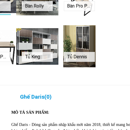
x
Bàn Rolly
Bàn Pro P1260
Bàn Pro P1470
Tủ King
Tủ Dennis
Ghế Daris
(
0
)
MÔ TẢ SẢN PHẨM:
Ghế Daris - Dòng sản phẩm nhập khẩu mới năm 2018, thiết kế mang hơi 