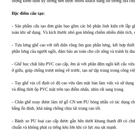
lượng kiểm định kỹ lưỡng nên được nhiều khách hàng tin tưởng lựa ch
Đặc điểm cấu tạo:
- Sản phẩm cấu tạo đơn giản bao gồm các bộ phận linh kiện rời lắp gh
toàn khi sử dụng. Và kích thước nhỏ gọn không chiếm nhiều diện tích, 
- Tựa lưng ghế cao với tiết diện rộng ôm gọn phần lưng, kết hợp thiế
phần lưng của người ngồi, đảm bảo an toàn cho cột sống và tránh bị đau
- Ghế bọc chất liệu PVC cao cấp, êm ái với phần đệm ngồi kết cấu vừ
ở giữa, giúp chống trượt mông về trước, tạo sự tập trung trong công việ
- Tay ghế vịn cố định có độ cao vừa tầm mặt bàn làm việc và sử dụng 
và đồng thời ốp PVC mặt trên tạo điểm nhấn, nhìn rất sang trọng.
- Chân ghế xoay được làm từ gỗ CN sơn PU bóng nhẵn có tác dụng ch
bằng ổn định, khả năng chống chịu tải trọng cao tốt.
- Bánh xe PU loại cao cấp được gắn bên dưới khung thanh đỡ có chứ
chuẩn và không phát ra tiếng kêu lớn khi có lực ma sát mạnh.