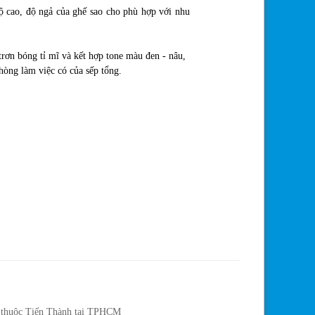
độ cao, độ ngả của ghế sao cho phù hợp với nhu
c trơn bóng tỉ mĩ và kết hợp tone màu đen - nâu,
hòng làm việc có của sếp tổng.
ực thuộc Tiến Thành tại TPHCM