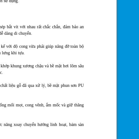
ọn sử dụng.
ép bắt vít với nhau rất chắc chắn, đảm bảo an
dễ dàng di chuyển.
t kế với độ cong vừa phải giúp nâng đỡ toàn bộ
 lưng khi tựa.
a khớp khung xương chậu và bề mặt hơi lõm sâu
c.
chất liệu gỗ đã qua xử lý, bề mặt phun sơn PU
ống mối mọt, cong vênh, ẩm mốc và giữ thăng
c năng xoay chuyển hướng linh hoạt, bám sàn