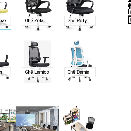
-
max
Ghế Zela
Ghế Poty
n
Ghế Lamico
Ghế Damia