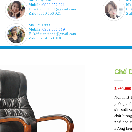
Ms.
Thúy Vân
Ms.
Mobile:
0909 056 921
Mob
E:
kd8.tienthanh@gmail.com
E:
k
Zalo:
0909 056 921
Zal
Ms.
Phi Trinh
Mobile:
0909 050 819
E:
kd6.tienthanh@gmail.com
Zalo:
0909 050 819
Ghế D
2,995,000
Nội Thất T
phòng chất
sản xuất v
chất lượng
nhất cho m
hướng hiệ