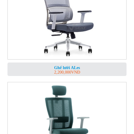
Ghế lưới ALes
2,200,000
VNĐ