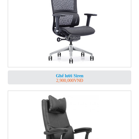
Ghế lưới Siren
2,900,000
VNĐ