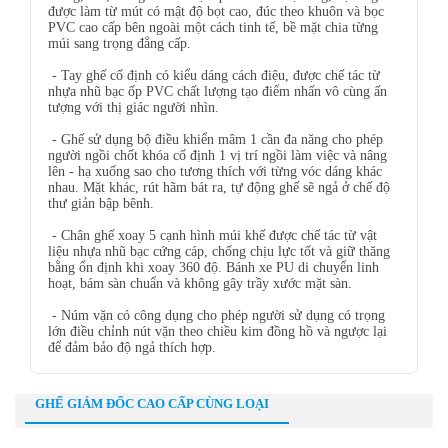
được làm từ mút có mật độ bọt cao, đúc theo khuôn và bọc
PVC cao cấp bên ngoài một cách tinh tế, bề mặt chia từng
múi sang trọng đẳng cấp.
- Tay ghế cố định có kiểu dáng cách điệu, được chế tác từ
nhựa nhũ bạc ốp PVC chất lượng tạo điểm nhấn vô cùng ấn
tượng với thị giác người nhìn.
- Ghế sử dụng bộ điều khiển mâm 1 cần đa năng cho phép
người ngồi chốt khóa cố định 1 vị trí ngồi làm việc và nâng
lên - hạ xuống sao cho tương thích với từng vóc dáng khác
nhau. Mặt khác, rút hãm bát ra, tự động ghế sẽ ngả ở chế độ
thư giản bập bênh.
- Chân ghế xoay 5 cạnh hình múi khế được chế tác từ vật
liệu nhựa nhũ bạc cứng cáp, chống chịu lực tốt và giữ thăng
bằng ổn định khi xoay 360 độ. Bánh xe PU di chuyển linh
hoạt, bám sàn chuẩn và không gây trầy xước mặt sàn.
- Núm vặn có công dụng cho phép người sử dụng có trọng
lớn điều chỉnh nút vặn theo chiều kim đồng hồ và ngược lại
để đảm bảo độ ngả thích hợp.
GHẾ GIÁM ĐỐC CAO CẤP CÙNG LOẠI