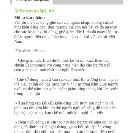
Ghế da cao cấp Lido
Mô tả sản phẩm:
Với ưu thế của dòng ghế cao cấp ngoại nhập, không chỉ sở
hữu kiểu dáng đẹp, thời thượng mà còn nổi bật về độ an toàn
cho sức khỏe người dùng, ghế giám đốc Lido đã ngay lập tức
được người tiêu dùng “săn lùng” ráo riết khi vừa về tới Việt
Nam.
Đặc điểm cấu tạo:
- Ghế giám đốc Lido được thiết kế và sản xuất theo tiêu
chuẩn Ergomonics với công năng hiện đại cho người ngồi
cảm giác thoải mái nhất khi ngồi làm việc.
- Ghế sử dụng mâm 2 cần cao cấp nhất thị trường hiện nay có
thể điều chỉnh độ ngã lưng tùy ý như giường nằm giúp người
ngồi có thể nằm thư giản nhầm giảm căng thẳng khi làm việc
trong nhiều giờ.
- Tựa lưng cao kết cấu kiểu dáng uốn lượn hơi ngả nhẹ về
phía sau ôm vừa khít cơ thể người ngồi và nâng đỡ toàn diện
bộ phận cột sống, hạn chế mỏi mệt khi ngồi làm việc.
- Đệm ngồi rộng rãi cấu tạo hơi dốc ngược về phía sau có tác
dụng cố định tư thế ngồi thẳng, giảm bớt sức ép lên vùng
mông, đùi, đầu gối...rất hiệu quả. - Toàn bộ lưng, đệm ngồi