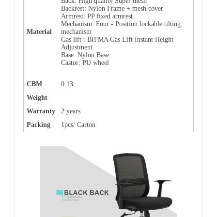
Back: High quality Super mesh
Backrest: Nylon Frame + mesh cover
Armrest: PP fixed armrest
Mechanism: Four - Position lockable tilting
Material
mechanism
Gas lift : BIFMA Gas Lift Instant Height
Adjustment
Base:
Nylon Base
Castor: PU wheel
CBM
0.13
Weight
Warranty
2 years
Packing
1pcs/ Carton