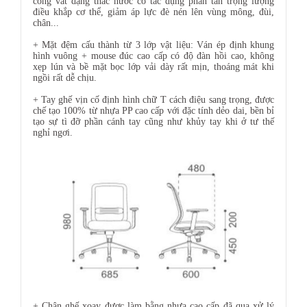
cong vát dạng thác nước có tác dụng phân tán trọng lượng
điều khắp cơ thể, giảm áp lực đè nén lên vùng mông, đùi,
chân...
+ Mặt đệm cấu thành từ 3 lớp vật liệu: Ván ép định khung
hình vuông + mouse đúc cao cấp có độ đàn hồi cao, không
xẹp lún và bề mặt bọc lớp vải dày rất mịn, thoáng mát khi
ngồi rất dễ chịu.
+ Tay ghế vịn cố định hình chữ T cách điệu sang trọng, được
chế tạo 100% từ nhựa PP cao cấp với đặc tính dẻo dai, bền bỉ
tạo sự tì đỡ phần cánh tay cũng như khủy tay khi ở tư thế
nghỉ ngơi.
+ Chân ghế xoay được làm bằng nhựa cao cấp đã qua xử lý