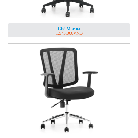
Ghế Morina
1,545,000
VNĐ