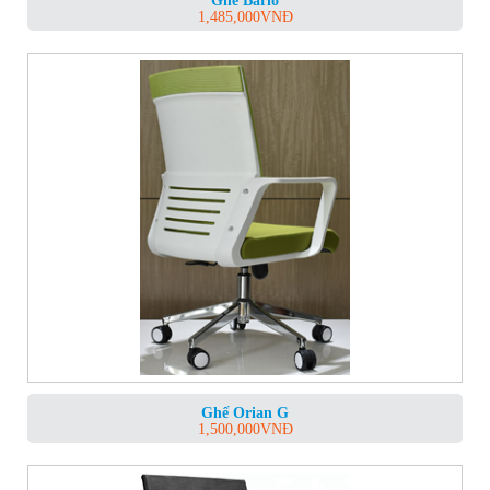
Ghế Bario
1,485,000
VNĐ
Ghế Orian G
1,500,000
VNĐ