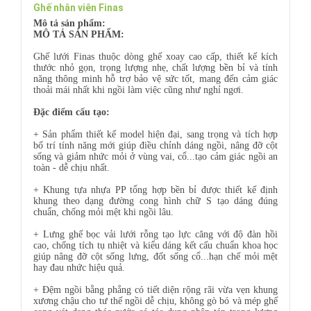
Ghế nhân viên Finas
Mô tả sản phẩm:
MÔ TẢ SẢN PHẨM:
Ghế lưới Finas thuộc dòng ghế xoay cao cấp, thiết kế kích
thước nhỏ gọn, trọng lượng nhẹ, chất lượng bền bỉ và tính
năng thông minh hỗ trợ bảo vệ sức tốt, mang đến cảm giác
thoải mái nhất khi ngồi làm việc cũng như nghỉ ngơi.
Đặc điểm cấu tạo:
+ Sản phẩm thiết kế model hiện đại, sang trọng và tích hợp
bố trí tính năng mới giúp điều chỉnh dáng ngồi, nâng đỡ cột
sống và giảm nhức mỏi ở vùng vai, cổ...tạo cảm giác ngồi an
toàn - dễ chịu nhất.
+ Khung tựa nhựa PP tổng hợp bền bỉ được thiết kế định
khung theo dạng đường cong hình chữ S tạo dáng đúng
chuẩn, chống mỏi mệt khi ngồi lâu.
+ Lưng ghế bọc vải lưới rỗng tạo lực căng với độ đàn hồi
cao, chống tích tụ nhiệt và kiểu dáng kết cấu chuẩn khoa học
giúp nâng đỡ cột sống lưng, đốt sống cổ...hạn chế mỏi mệt
hay đau nhức hiệu quả.
+ Đệm ngồi bằng phẳng có tiết diện rộng rãi vừa vẹn khung
xương chậu cho tư thế ngồi dễ chịu, không gò bó và mép ghế