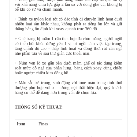
với khả năng chịu lực gấp 2 lần so với dòng ghế cũ, không bị
bể khi có sự va chạm mạnh.
+ Bánh xe nylon loại tốt có đặc tính di chuyển linh hoạt dưới
nhiều loại sàn khác nhau, không phát ra tiếng ồn lớn và giữ
thăng bằng ổn định khi xoay quanh trục 360 độ.
+ Ghế trang bị mâm 1 cần tích hợp đa chức năng, người ngồi
có thể chốt khóa đứng yên 1 vị trí ngồi làm việc tập trung,
tăng chỉnh độ cao - thấp linh hoạt và đồng thời rút cần ngả
nhẹ phần tựa về sau thư giản cực thoải mái.
+ Núm vẹn lò xo gắn bên dưới mâm ghế có tác dụng kiểm
soát mức độ ngả của phần lưng, bằng cách xoay cùng chiều
hoặc ngược chiều kim đồng hồ.
+ Màu sắc trẻ trung, sinh động với tone màu trung tính thời
thượng phù hợp với xu hướng nội thất hiện đại, quý khách
hàng có thể dễ dàng hơn trong vấn đề chọn lựa.
THÔNG SỐ KỸ THUẬT:
Item
Finas