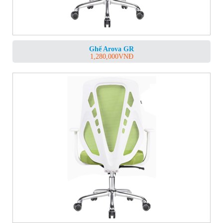
Ghế Arova GR
1,280,000
VNĐ