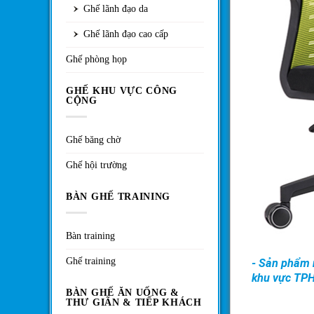
Ghế lãnh đạo da
Ghế lãnh đạo cao cấp
Ghế phòng họp
GHẾ KHU VỰC CÔNG
CỘNG
Ghế băng chờ
Ghế hội trường
BÀN GHẾ TRAINING
Bàn training
Ghế training
- Sản phẩm n
khu vực TP
BÀN GHẾ ĂN UỐNG &
THƯ GIÃN & TIẾP KHÁCH