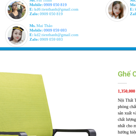
Ms.
Phi Trinh
Ms.
Mobile:
0909 050 819
Mob
E:
kd6.tienthanh@gmail.com
E:
k
Zalo:
0909 050 819
Zal
Ms.
Mai Thảo
Mobile:
0909 059 693
E:
kd2.tienthanh@gmail.com
Zalo:
0909 059 693
Ghế O
1,350,000
Nội Thất T
phòng chất
sản xuất v
chất lượng
nhất cho m
hướng hiệ