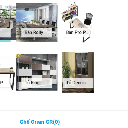
x
Bàn Rolly
Bàn Pro P1260
Bàn Pro P1470
Tủ King
Tủ Dennis
Ghế Orian GR
(
0
)