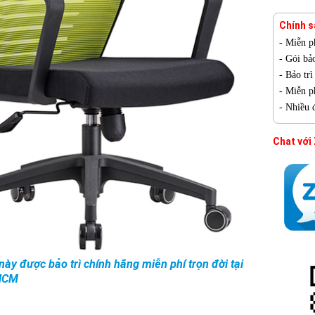
Chính s
- Miễn p
- Gói bả
- Bảo tr
- Miễn ph
- Nhiều 
Chat với
ày được bảo trì chính hãng miễn phí trọn đời tại
HCM