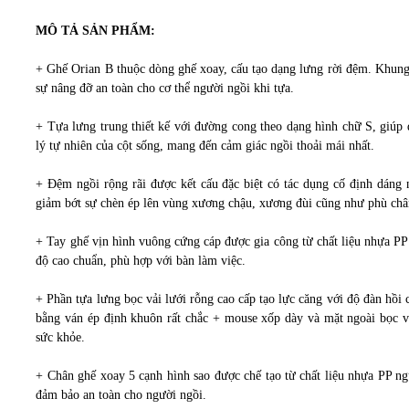
MÔ TẢ SẢN PHẨM:
+ Ghế Orian B thuộc dòng ghế xoay, cấu tạo dạng lưng rời đệm. Khung t
sự nâng đỡ an toàn cho cơ thể người ngồi khi tựa.
+ Tựa lưng trung thiết kế với đường cong theo dạng hình chữ S, giúp 
lý tự nhiên của cột sống, mang đến cảm giác ngồi thoải mái nhất.
+ Đệm ngồi rộng rãi được kết cấu đặc biệt có tác dụng cố định dáng 
giảm bớt sự chèn ép lên vùng xương chậu, xương đùi cũng như phù chân
+ Tay ghế vịn hình vuông cứng cáp được gia công từ chất liệu nhựa PP 
độ cao chuẩn, phù hợp với bàn làm việc.
+ Phần tựa lưng bọc vải lưới rỗng cao cấp tạo lực căng với độ đàn hồi 
bằng ván ép định khuôn rất chắc + mouse xốp dày và mặt ngoài bọc vả
sức khỏe.
+ Chân ghế xoay 5 cạnh hình sao được chế tạo từ chất liệu nhựa PP ngu
đảm bảo an toàn cho người ngồi.