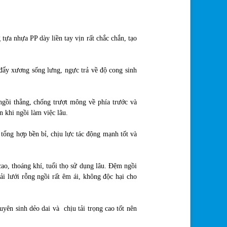
ựa nhựa PP dày liền tay vịn rất chắc chắn, tạo
đẩy xương sống lưng, ngực trả về độ cong sinh
ngồi thẳng, chống trượt mông về phía trước và
 khi ngồi làm việc lâu.
tổng hợp bền bỉ, chịu lực tác động mạnh tốt và
cao, thoáng khí, tuổi thọ sử dụng lâu. Đệm ngồi
i lưới rỗng ngồi rất êm ái, không độc hại cho
yên sinh dẻo dai và chịu tải trọng cao tốt nên