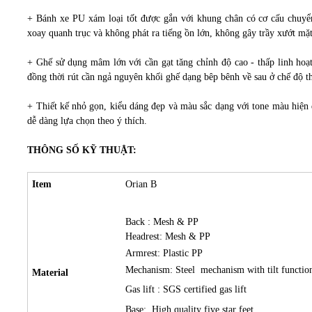
+ Bánh xe PU xám loại tốt được gắn với khung chân có cơ cấu chuyển
xoay quanh trục và không phát ra tiếng ồn lớn, không gây trầy xướt mặt
+ Ghế sử dụng mâm lớn với cần gạt tăng chỉnh độ cao - thấp linh hoạt
đồng thời rút cần ngả nguyên khối ghế dạng bêp bênh về sau ở chế độ t
+ Thiết kế nhỏ gọn, kiểu dáng đẹp và màu sắc dạng với tone màu hiện 
dễ dàng lựa chọn theo ý thích.
THÔNG SỐ KỸ THUẬT:
Item
Orian B
Back : Mesh & PP
Headrest: Mesh & PP
Armrest:
Plastic PP
Mechanism: Steel mechanism with tilt functi
Material
Gas lift :
SGS certified
gas lift
Base:
High quality five star feet