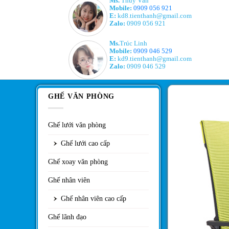
Ms.
Thúy Vân
Mobile:
0909 056 921
E:
kd8.tienthanh@gmail.com
Zalo:
0909 056 921
Ms.
Trúc Linh
Mobile:
0909 046 529
E:
kd9.tienthanh@gmail.com
Zalo:
0909 046 529
GHẾ VĂN PHÒNG
Ghế lưới văn phòng
Ghế lưới cao cấp
Ghế xoay văn phòng
Ghế nhân viên
Ghế nhân viên cao cấp
Ghế lãnh đạo