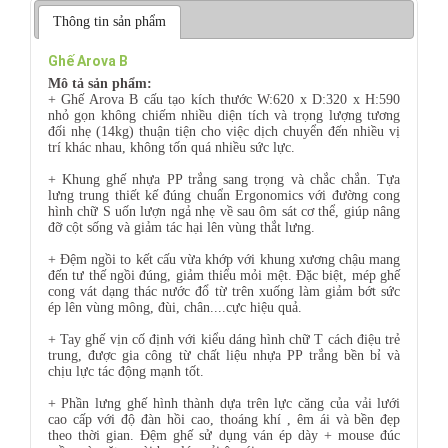
Thông tin sản phẩm
Ghế Arova B
Mô tả sản phẩm:
+ Ghế Arova B cấu tạo kích thước W:620 x D:320 x H:590
nhỏ gọn không chiếm nhiều diện tích và trọng lượng tương
đối nhẹ (14kg) thuận tiện cho việc dịch chuyển đến nhiều vị
trí khác nhau, không tốn quá nhiều sức lực.
+ Khung ghế nhựa PP trắng sang trọng và chắc chắn. Tựa
lưng trung thiết kế đúng chuẩn Ergonomics với đường cong
hình chữ S uốn lượn ngả nhẹ về sau ôm sát cơ thể, giúp nâng
đỡ cột sống và giảm tác hại lên vùng thắt lưng.
+ Đệm ngồi to kết cấu vừa khớp với khung xương chậu mang
đến tư thế ngồi đúng, giảm thiểu mỏi mệt. Đặc biệt, mép ghế
cong vát dạng thác nước đổ từ trên xuống làm giảm bớt sức
ép lên vùng mông, đùi, chân....cực hiệu quả.
+ Tay ghế vịn cố định với kiểu dáng hình chữ T cách điệu trẻ
trung, được gia công từ chất liệu nhựa PP trắng bền bỉ và
chịu lực tác động mạnh tốt.
+ Phần lưng ghế hình thành dựa trên lực căng của vải lưới
cao cấp với độ đàn hồi cao, thoáng khí , êm ái và bền đẹp
theo thời gian. Đệm ghế sử dụng ván ép dày + mouse đúc