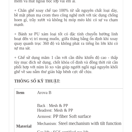
mềm và măt ngoài bọc lớp vải êm ái.
+ Chân ghế xoay chế tạo 100% từ sắt nguyên chất loại dày,
bề mặt phun mạ crom theo công nghệ mới với tác dụng chống
hoen gỉ, trầy xướt và không bị móp méo khi có sự va chạm
mạnh.
+ Bánh xe PU xám loại tốt có đặc tính chuyển hướng linh
hoạt đến vị trí mong muốn, giữa thăng bằng ổn định khi xoay
quay quanh trục 360 độ và không phát ra tiếng ồn lớn khi có
sự ma sát.
+ Ghế sử dụng mâm 1 cần với cần điều khiển độ cao - thấp
tùy mục đích sử dụng, chốt khóa cố định và đồng thời rút cần
phối hợp với núm lò xo vặn giúp người ngồi ngả nguyên khối
ghế về sau nằm thư giản bập bênh cực dễ chịu.
THÔNG SỐ KỸ THUẬT:
Item
Arova B
Back : Mesh & PP
Headrest: Mesh & PP
PP fiber Soft surface
Armrest:
Steel mechanism with tilt function
Mechanism:
Material