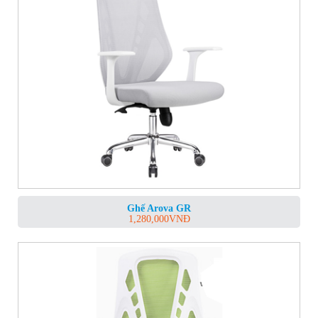
Ghế Arova GR
1,280,000
VNĐ