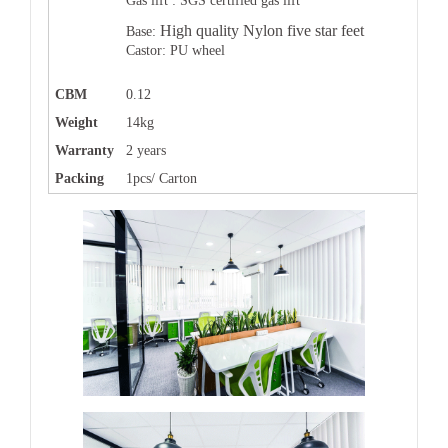
Gas lift :
SGS certified
gas lift
High quality Nylon five star feet
Base:
Castor: PU wheel
CBM
0.12
Weight
14kg
Warranty
2 years
Packing
1pcs/ Carton