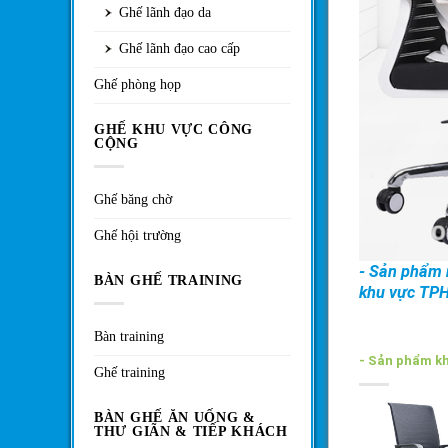
Ghế lãnh đạo da
Ghế lãnh đạo cao cấp
Ghế phòng họp
GHẾ KHU VỰC CÔNG
CỘNG
Ghế băng chờ
Ghế hội trường
- Sản phẩm n
BÀN GHẾ TRAINING
khu vực TP
Bàn training
- Sản phẩm k
Ghế training
BÀN GHẾ ĂN UỐNG &
THƯ GIÃN & TIẾP KHÁCH