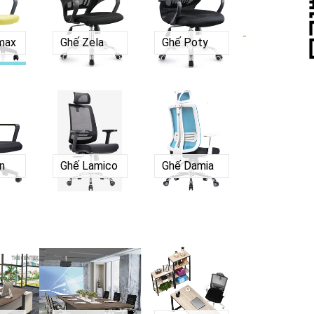
-
max
Ghế Zela
Ghế Poty
n
Ghế Lamico
Ghế Damia