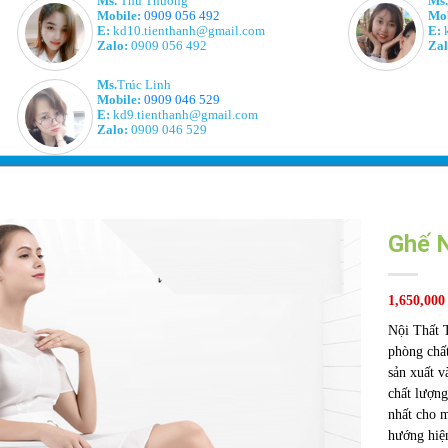
Ms.
Thu Thương
Ms.
Mobile:
0909 056 492
Mob
E:
kd10.tienthanh@gmail.com
E:
k
Zalo:
0909 056 492
Zal
Ms.
Trúc Linh
Mobile:
0909 046 529
E:
kd9.tienthanh@gmail.com
Zalo:
0909 046 529
Ghế N
1,650,000
Nội Thất T
phòng chất
sản xuất v
chất lượng
nhất cho m
hướng hiệ