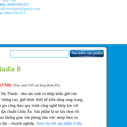
Thúy Vân
ile:
0909 056 921
d8.tienthanh@gmail.com
o:
0909 056 921
adia B
(VND)
(Nếu xuất VAT vui lòng thêm 8%)
iến Thành - nhà sản xuất và nhập khẩu ghế văn
 lượng cao, ghế được thiết kế kiểu dáng sang trọng,
à gia công theo quy trình công nghệ khép kín với
 đạt chuẩn Châu Âu. Sản phẩm là sự lựa chọn tốt
ọi không gian văn phòng làm việc setup theo xu
n đại - chuyên nghiệp.
Xem chi tiết sản phẩm ở đây