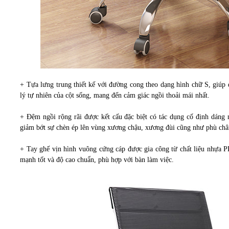
+ Tựa lưng trung thiết kế với đường cong theo dạng hình chữ S, giúp 
lý tự nhiên của cột sống, mang đến cảm giác ngồi thoải mái nhất.
+ Đệm ngồi rộng rãi được kết cấu đặc biệt có tác dụng cố định dáng 
giảm bớt sự chèn ép lên vùng xương chậu, xương đùi cũng như phù chân
+ Tay ghế vịn hình vuông cứng cáp được gia công từ chất liệu nhựa PP
mạnh tốt và độ cao chuẩn, phù hợp với bàn làm việc.