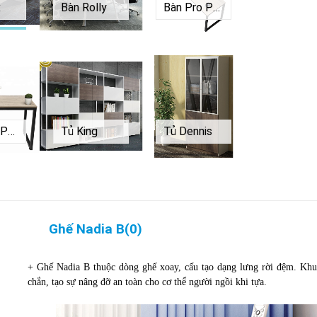
x
Bàn Rolly
Bàn Pro P1260
Bàn Pro P1470
Tủ King
Tủ Dennis
Ghế Nadia B
(
0
)
+ Ghế Nadia B thuộc dòng ghế xoay, cấu tạo dạng lưng rời đệm. Khun
chắn, tạo sự nâng đỡ an toàn cho cơ thể người ngồi khi tựa.