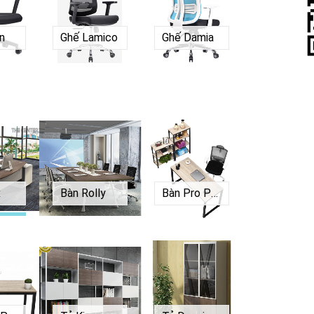
n
Ghế Lamico
Ghế Damia
x
Bàn Rolly
Bàn Pro P1260