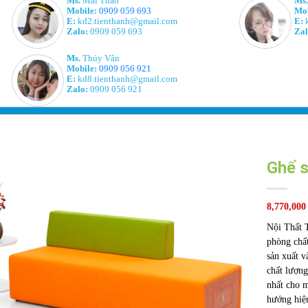
Ms.
Mai Thảo
Ms.
Mobile:
0909 059 693
Mob
E:
kd2.tienthanh@gmail.com
E:
k
Zalo:
0909 059 693
Zal
Ms.
Thúy Vân
Mobile:
0909 056 921
E:
kd8.tienthanh@gmail.com
Zalo:
0909 056 921
Ghế 
8,770,000
Nội Thất T
phòng chất
sản xuất v
chất lượng
nhất cho m
hướng hiệ