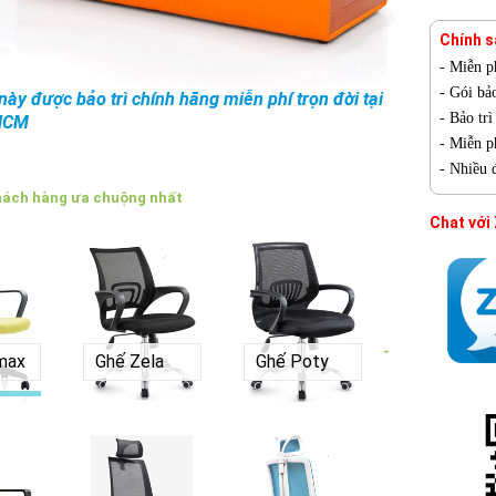
Chính s
- Miễn p
- Gói bả
ày được bảo trì chính hãng miễn phí trọn đời tại
- Bảo tr
HCM
- Miễn ph
- Nhiều 
hách hàng ưa chuộng nhất
Chat với
-
max
Ghế Zela
Ghế Poty