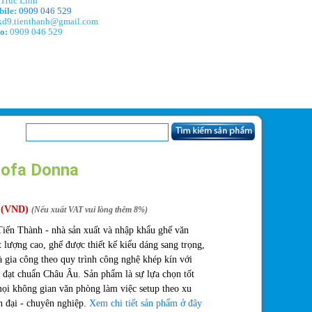
Trúc Linh
ile:
0909 046 529
d9.tienthanh@gmail.com
o:
0909 046 529
sofa Donna
(VND)
(Nếu xuất VAT vui lòng thêm 8%)
iến Thành - nhà sản xuất và nhập khẩu ghế văn
 lượng cao, ghế được thiết kế kiểu dáng sang trọng,
à gia công theo quy trình công nghệ khép kín với
 đạt chuẩn Châu Âu. Sản phẩm là sự lựa chọn tốt
ọi không gian văn phòng làm việc setup theo xu
n đại - chuyên nghiệp.
Xem chi tiết sản phẩm ở đây