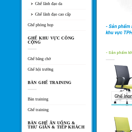
Ghế lãnh đạo da
Ghế lãnh đạo cao cấp
Ghế phòng họp
- Sản phẩm n
khu vực TP
GHẾ KHU VỰC CÔNG
CỘNG
- Sản phẩm k
Ghế băng chờ
Ghế hội trường
BÀN GHẾ TRAINING
Ghế Ino
Bàn training
Ghế training
BÀN GHẾ ĂN UỐNG &
THƯ GIÃN & TIẾP KHÁCH