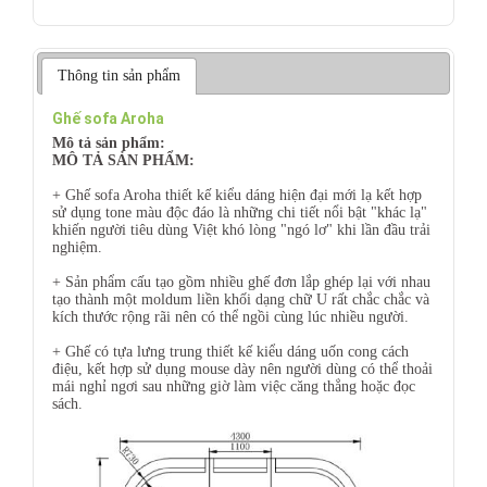
Thông tin sản phẩm
Ghế sofa Aroha
Mô tả sản phẩm:
MÔ TẢ SẢN PHẨM:
+ Ghế sofa Aroha thiết kế kiểu dáng hiện đại mới lạ kết hợp
sử dụng tone màu độc đáo là những chi tiết nổi bật "khác lạ"
khiến người tiêu dùng Việt khó lòng "ngó lơ" khi lần đầu trải
nghiệm.
+ Sản phẩm cấu tạo gồm nhiều ghế đơn lắp ghép lại với nhau
tạo thành một moldum liền khối dạng chữ U rất chắc chắc và
kích thước rộng rãi nên có thể ngồi cùng lúc nhiều người.
+ Ghế có tựa lưng trung thiết kế kiểu dáng uốn cong cách
điệu, kết hợp sử dụng mouse dày nên người dùng có thể thoải
mái nghỉ ngơi sau những giờ làm việc căng thẳng hoặc đọc
sách.