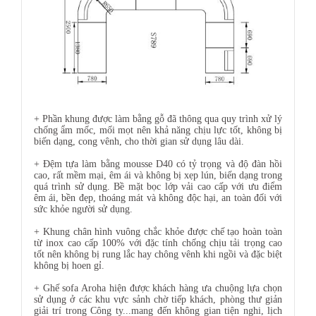
+ Phần khung được làm bằng gỗ đã thông qua quy trình xử lý
chống ẩm mốc, mối mọt nên khả năng chịu lực tốt, không bị
biến dạng, cong vênh, cho thời gian sử dụng lâu dài.
+ Đệm tựa làm bằng mousse D40 có tỷ trọng và độ đàn hồi
cao, rất mềm mại, êm ái và không bị xẹp lún, biến dạng trong
quá trình sử dụng. Bề mặt bọc lớp vải cao cấp với ưu điểm
êm ái, bền đẹp, thoáng mát và không độc hại, an toàn đối với
sức khỏe người sử dụng.
+ Khung chân hình vuông chắc khỏe được chế tạo hoàn toàn
từ inox cao cấp 100% với đặc tính chống chịu tải trọng cao
tốt nên không bị rung lắc hay chông vênh khi ngồi và đặc biệt
không bị hoen gỉ.
+ Ghế sofa Aroha hiện được khách hàng ưa chuộng lựa chọn
sử dụng ở các khu vực sảnh chờ tiếp khách, phòng thư giản
giải trí trong Công ty...mang đến không gian tiện nghi, lịch