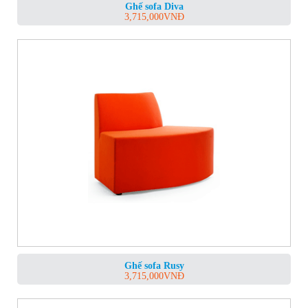
Ghế sofa Diva
3,715,000
VNĐ
Ghế sofa Rusy
3,715,000
VNĐ