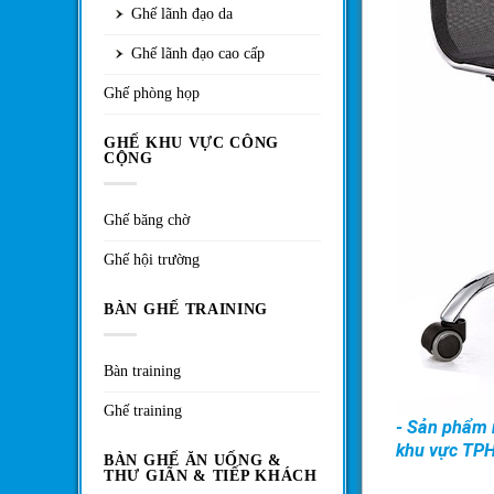
Ghế lãnh đạo da
Ghế lãnh đạo cao cấp
Ghế phòng họp
GHẾ KHU VỰC CÔNG
CỘNG
Ghế băng chờ
Ghế hội trường
BÀN GHẾ TRAINING
Bàn training
Ghế training
- Sản phẩm n
khu vực TP
BÀN GHẾ ĂN UỐNG &
THƯ GIÃN & TIẾP KHÁCH