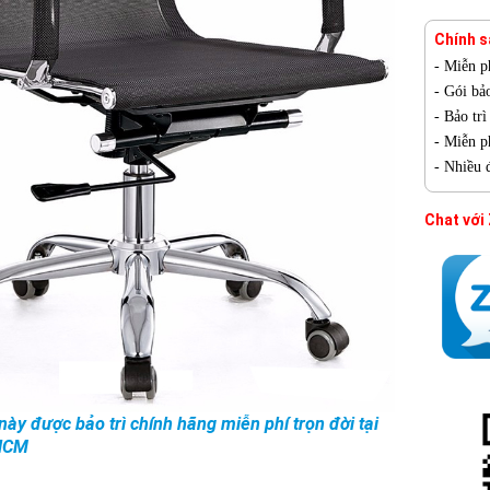
Chính s
- Miễn p
- Gói bả
- Bảo tr
- Miễn ph
- Nhiều 
Chat với
ày được bảo trì chính hãng miễn phí trọn đời tại
HCM