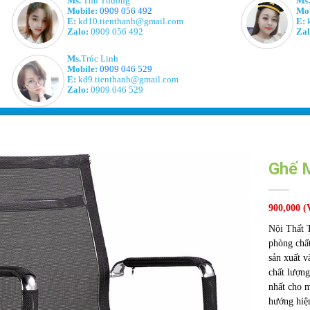
Ms.
Thu Thương
Ms.
Mobile:
0909 056 492
Mob
E:
kd10.tienthanh@gmail.com
E:
k
Zalo:
0909 056 492
Zal
Ms.
Trúc Linh
Mobile:
0909 046 529
E:
kd9.tienthanh@gmail.com
Zalo:
0909 046 529
Ghế 
900,000
(
Nội Thất T
phòng chất
sản xuất v
chất lượng
nhất cho m
hướng hiệ