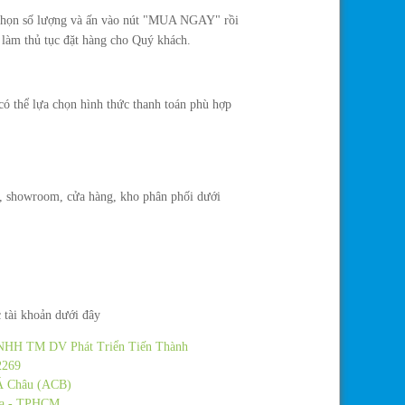
, chọn số lượng và ấn vào nút "MUA NGAY" rồi
 làm thủ tục đặt hàng cho Quý khách.
có thể lựa chọn hình thức thanh toán phù hợp
ch, showroom, cửa hàng, kho phân phối dưới
 tài khoản dưới đây
HH TM DV Phát Triển Tiến Thành
2269
 Châu (ACB)
a - TPHCM