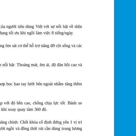
ủa người tiêu dùng Việt với sự nổi bật về diện
dụng tối ưu khi ngồi làm việc 8 tiếng/ngày.
ng ôm sát cơ thể hỗ trợ nâng đỡ cột sống và các
 nổi bật: Thoáng mát, êm ái, độ đàn hồi cao và
hợp bọc bao tay lưới bên ngoài nhằm tăng thêm
p với độ bền cao, chống chịu lực tốt. Bánh xe
h khi xoay quay tâm 360 độ.
ng chính: Chốt khóa cố định đứng yên 1 vị trí
ười ngồi và đồng thời rút cần dùng trọng lượng