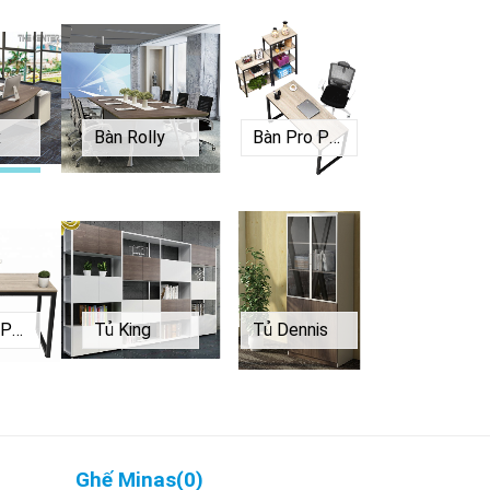
x
Bàn Rolly
Bàn Pro P1260
Bàn Pro P1470
Tủ King
Tủ Dennis
Ghế Minas
(
0
)