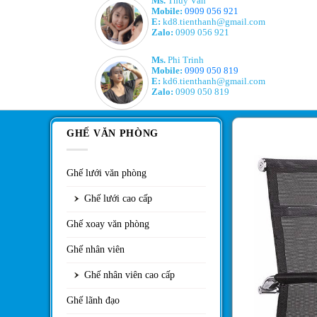
Ms.
Thúy Vân
Mobile:
0909 056 921
E:
kd8.tienthanh@gmail.com
Zalo:
0909 056 921
Ms.
Phi Trinh
Mobile:
0909 050 819
E:
kd6.tienthanh@gmail.com
Zalo:
0909 050 819
GHẾ VĂN PHÒNG
Ghế lưới văn phòng
Ghế lưới cao cấp
Ghế xoay văn phòng
Ghế nhân viên
Ghế nhân viên cao cấp
Ghế lãnh đạo