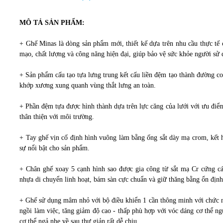
MÔ TẢ SẢN PHẨM:
+ Ghế Minas là dòng sản phẩm mới, thiết kế dựa trên nhu cầu thực tế c
mạo, chất lượng và công năng hiện đại, giúp bảo vệ sức khỏe người sử 
+ Sản phẩm cấu tạo tựa lưng trung kết cấu liền đệm tạo thành đường co
khớp xương xung quanh vùng thắt lưng an toàn.
+ Phần đệm tựa được hình thành dựa trên lực căng của lưới với ưu điểm
thân thiện với môi trường.
+ Tay ghế vịn cố định hình vuông làm bằng ống sắt dày mạ crom, kết 
sự nổi bật cho sản phẩm.
+ Chân ghế xoay 5 cạnh hình sao được gia công từ sắt mạ Cr cứng cá
nhựa di chuyển linh hoạt, bám sàn cực chuẩn và giữ thăng bằng ổn địn
+ Ghế sử dụng mâm nhỏ với bộ điều khiển 1 cần thông minh với chức nă
ngồi làm việc, tăng giảm độ cao - thấp phù hợp với vóc dáng cơ thể ng
cơ thể ngả nhẹ về sau thư giản rất dễ chịu.