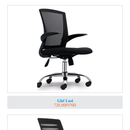
Ghế Lusi
720,000
VNĐ