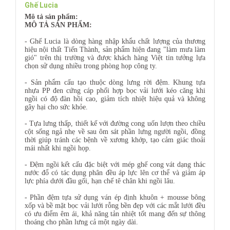
Ghế Lucia
Mô tả sản phẩm:
MÔ TẢ SẢN PHẨM:
- Ghế Lucia là dòng hàng nhập khẩu chất lượng của thương
hiệu nội thất Tiến Thành, sản phẩm hiện đang "làm mưa làm
gió" trên thị trường và được khách hàng Việt tin tưởng lựa
chọn sử dụng nhiều trong phòng họp công ty.
- Sản phẩm cấu tạo thuộc dòng lưng rời đệm. Khung tựa
nhựa PP đen cứng cáp phối hợp bọc vải lưới kéo căng khi
ngồi có độ đàn hồi cao, giảm tích nhiệt hiệu quả và không
gây hại cho sức khỏe.
- Tựa lưng thấp, thiết kế với đường cong uốn lượn theo chiều
cột sống ngả nhẹ về sau ôm sát phần lưng người ngồi, đồng
thời giúp tránh các bệnh về xương khớp, tạo cảm giác thoải
mái nhất khi ngồi họp.
- Đệm ngồi kết cấu đặc biệt với mép ghế cong vát dạng thác
nước đổ có tác dụng phân đều áp lực lên cơ thể và giảm áp
lực phía dưới đầu gối, hạn chế tê chân khi ngồi lâu.
- Phần đệm tựa sử dụng ván ép định khuôn + mousse bông
xốp và bề mặt bọc vải lưới rỗng bền đẹp với các mắt lưới đều
có ưu điểm êm ái, khả năng tản nhiệt tốt mang đến sự thông
thoáng cho phần lưng cả một ngày dài.