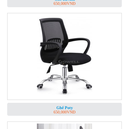
650,000
VNĐ
Ghế Poty
650,000
VNĐ