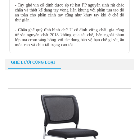
- Tay ghế vịn cố định được ép từ hạt PP nguyên sinh rất chắc
chắn và thiết kế dạng tay vòng liền khung với phần tựa tạo độ
an toàn cho phần cánh tay cũng như khủy tay khi ở chế độ
thư giản.
- Chân ghế quỳ tĩnh hình chữ U cố định vững chãi, gia công
từ sắt nguyên chất 2018 không qua tái chế, bên ngoài phun
lớp mạ crom sáng bóng với tác dụng bảo vệ hạn chế gỉ sét, ăn
mòn cao và chịu tải trọng cao tốt.
GHẾ LƯỚI CÙNG LOẠI