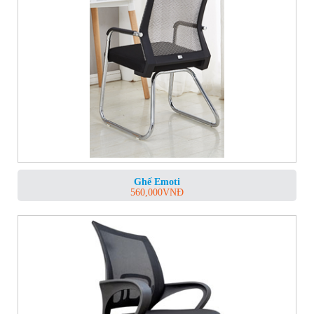
Ghế Emoti
560,000
VNĐ