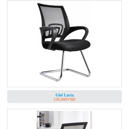
Ghế Lucia
530,000
VNĐ