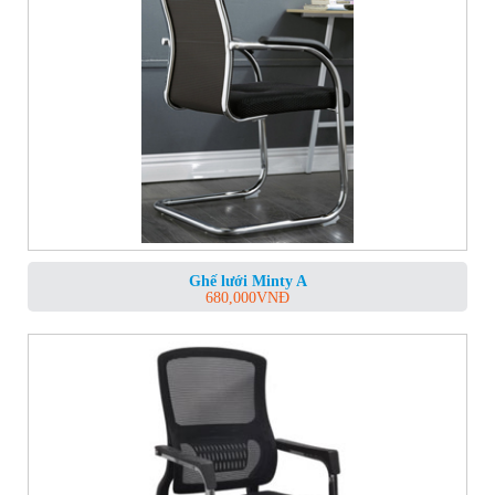
Ghế lưới Minty A
680,000
VNĐ