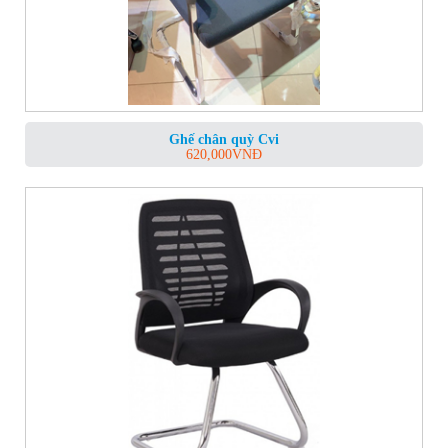
Ghế chân quỳ Cvi
620,000
VNĐ