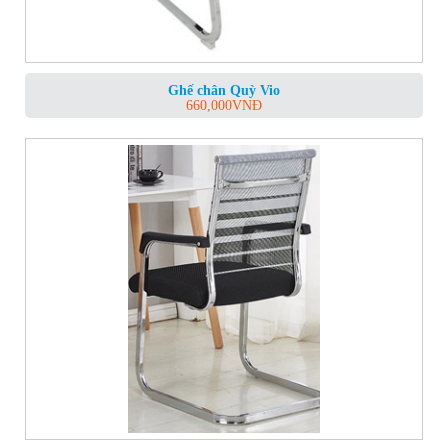
Ghế chân Quỳ Vio
660,000
VNĐ