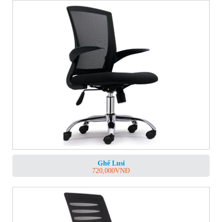
Ghế Lusi
720,000
VNĐ