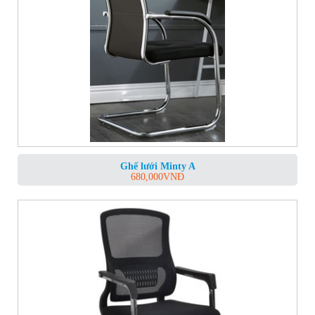
Ghế lưới Minty A
680,000
VNĐ