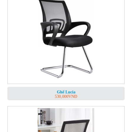
Ghế Lucia
530,000
VNĐ