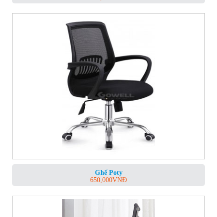
Ghế Poty
650,000
VNĐ