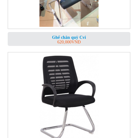
Ghế chân quỳ Cvi
620,000
VNĐ