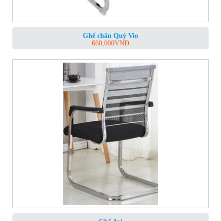
Ghế chân Quỳ Vio
660,000
VNĐ