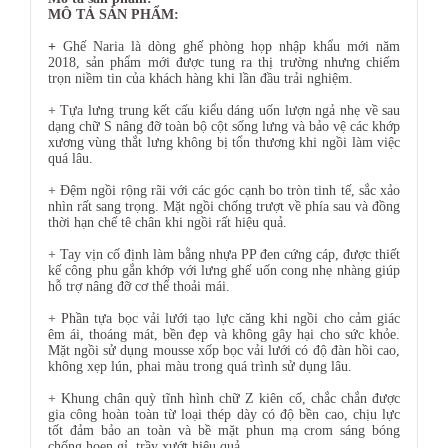
MÔ TẢ SẢN PHẨM:
+
Ghế Naria là dòng ghế phòng họp nhập khẩu mới năm
2018, sản phẩm mới được tung ra thị trường nhưng chiếm
trọn niềm tin của khách hàng khi lần đầu trải nghiệm.
+ Tựa lưng trung kết cấu kiểu dáng uốn lượn ngả nhẹ về sau
dạng chữ S nâng đỡ toàn bộ cột sống lưng và bảo vệ các khớp
xương vùng thắt lưng không bị tổn thương khi ngồi làm việc
quá lâu.
+ Đệm ngồi rộng rãi với các góc cạnh bo tròn tinh tế, sắc xảo
nhìn rất sang trọng. Mặt ngồi chống trượt về phía sau và đồng
thời hạn chế tê chân khi ngồi rất hiệu quả.
+ Tay vịn cố định làm bằng nhựa PP đen cứng cáp, được thiết
kế công phu gắn khớp với lưng ghế uốn cong nhẹ nhàng giúp
hỗ trợ nâng đỡ cơ thể thoải mái.
+ Phần tựa bọc vải lưới tạo lực căng khi ngồi cho cảm giác
êm ái, thoáng mát, bền đẹp và không gây hại cho sức khỏe.
Mặt ngồi sử dụng mousse xốp bọc vải lưới có độ đàn hồi cao,
không xẹp lún, phai màu trong quá trình sử dụng lâu.
+ Khung chân quỳ tĩnh hình chữ Z kiên cố, chắc chắn được
gia công hoàn toàn từ loại thép dày có độ bền cao, chịu lực
tốt đảm bảo an toàn và bề mặt phun mạ crom sáng bóng
chống hoen gỉ, trầy xướt hiệu quả.