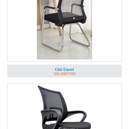
Ghế Emoti
560,000
VNĐ