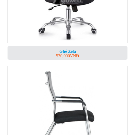
Ghế Zela
570,000
VNĐ