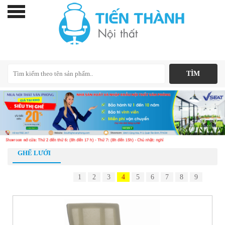
GHẾ LƯỚI
1
2
3
4
5
6
7
8
9