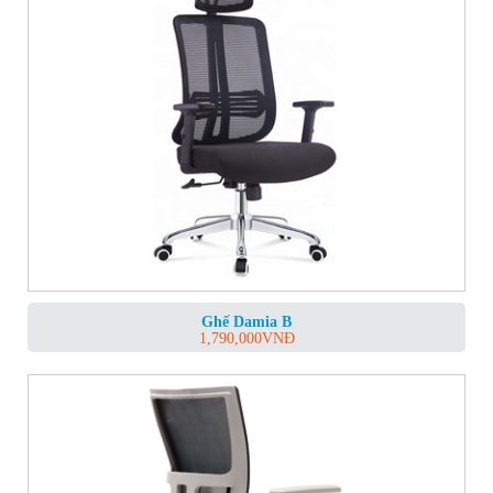
Ghế Damia B
1,790,000
VNĐ