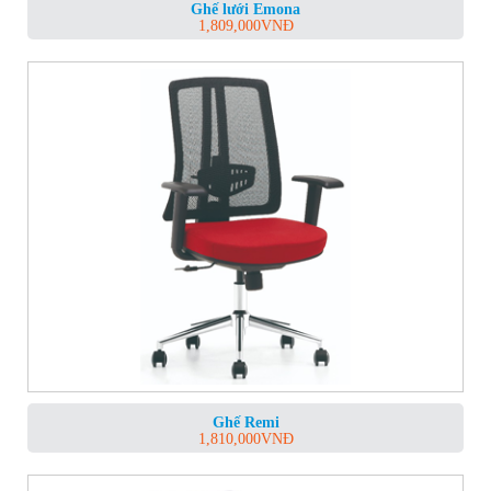
Ghế lưới Emona
1,809,000
VNĐ
Ghế Remi
1,810,000
VNĐ