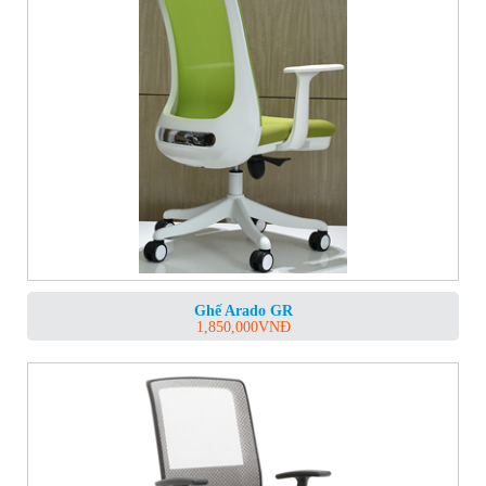
Ghế Arado GR
1,850,000
VNĐ