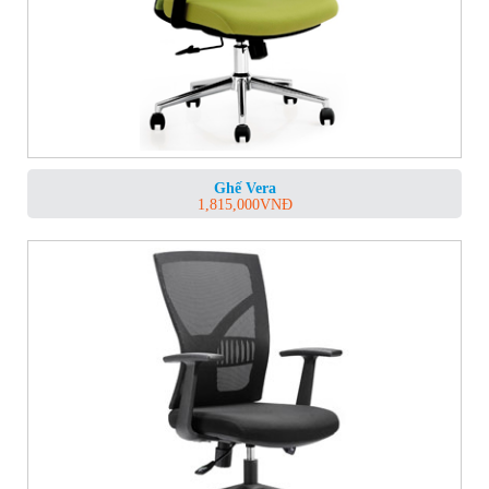
Ghế Vera
1,815,000
VNĐ