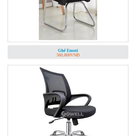
Ghế Emoti
560,000
VNĐ