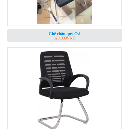
Ghế chân quỳ Cvi
620,000
VNĐ