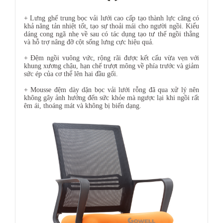
+ Lưng ghế trung bọc vải lưới cao cấp tạo thành lực căng có
khả năng tản nhiệt tốt, tạo sự thoải mái cho người ngồi. Kiểu
dáng cong ngã nhẹ về sau có tác dụng tạo tư thế ngồi thẳng
và hỗ trợ nâng đỡ cột sống lưng cực hiệu quả.
+ Đệm ngồi vuông vức, rộng rãi được kết cấu vừa vẹn với
khung xương chậu, hạn chế trượt mông về phía trước và giảm
sức ép của cơ thể lên hai đầu gối.
+ Mousse đệm dày dặn bọc vải lưới rỗng đã qua xử lý nên
không gây ảnh hưởng đến sức khỏe mà ngược lại khi ngồi rất
êm ái, thoáng mát và không bị biến dạng.