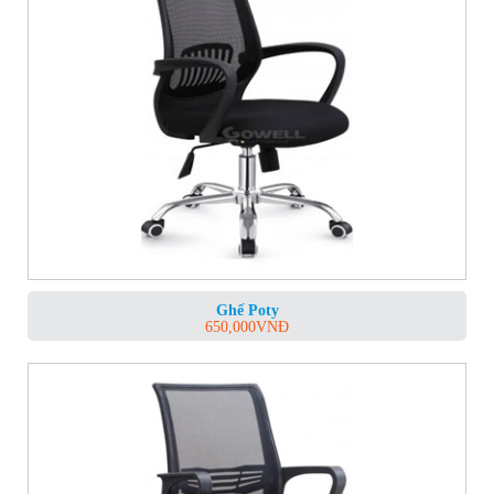
Ghế Poty
650,000
VNĐ