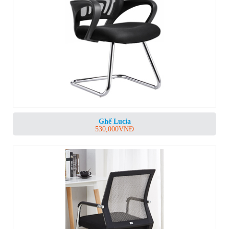
Ghế Lucia
530,000
VNĐ